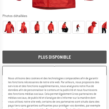
Photos détaillées
PLUS DISPONIBLE
ENREGISTRER
COMPARER
Nous utilisons des cookies et des technologies comparables afin de garantir
les fonctions nécessaires de notre site web. Par ailleurs, nous proposons des
Trouve les infos sur la livrais
Livraison gratuite dès 69 € (FR)
services et des fonctions supplémentaires, nous analysons notre flux de
Trouve les informations de paiemen
Droit de retour de 100 jours
données afin de personnaliser le contenu et la publicité et nous fournissons
des fonctions médias sociaux. Cela permet également à nos partenaires de
> 4 000 000 clients satisfaits
médias sociaux, de publicité et d'analyse de s'informer sur la manière dont
Tous les articles disponibles
vous utilisez notre site web; certains de ces partenaires sont situés dans des
pays tiers sans garanties suffisantes pour protéger vos données, par exemple
Trouve toutes les i
Protection des acheteurs de Trusted Shops