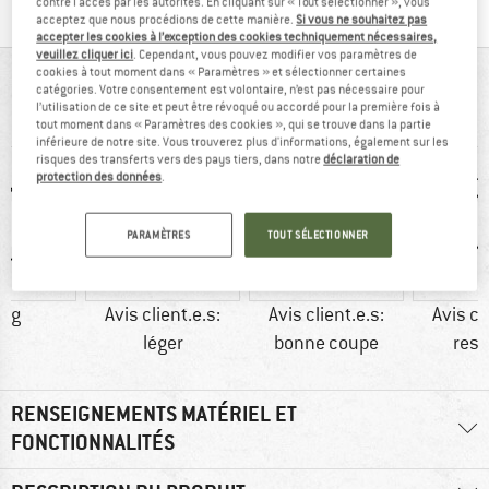
contre l'accès par les autorités. En cliquant sur « Tout sélectionner », vous
acceptez que nous procédions de cette manière.
Si vous ne souhaitez pas
accepter les cookies à l’exception des cookies techniquement nécessaires,
veuillez cliquer ici
. Cependant, vous pouvez modifier vos paramètres de
cookies à tout moment dans « Paramètres » et sélectionner certaines
VUE D'ENSEMBLE
catégories. Votre consentement est volontaire, n’est pas nécessaire pour
l’utilisation de ce site et peut être révoqué ou accordé pour la première fois à
Veste de pluie robuste et fiable
tout moment dans « Paramètres des cookies », qui se trouve dans la partie
inférieure de notre site. Vous trouverez plus d'informations, également sur les
risques des transferts vers des pays tiers, dans notre
déclaration de
protection des données
.
PARAMÈTRES
TOUT SÉLECTIONNER
3 g
Avis client.e.s:
Avis client.e.s:
Avis cl
léger
bonne coupe
resp
RENSEIGNEMENTS MATÉRIEL ET
FONCTIONNALITÉS