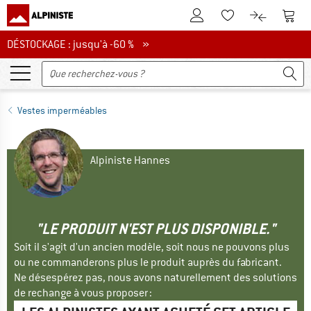
Vers le compte client
Vers 
Vers la liste d'env
Vers le com
DÉSTOCKAGE : jusqu'à -60 %
DÉSTOCKAGE : jusqu'à -60 % »
Vestes imperméables
Alpiniste Hannes
"LE PRODUIT N'EST PLUS DISPONIBLE."
Soit il s'agit d'un ancien modèle, soit nous ne pouvons plus
ou ne commanderons plus le produit auprès du fabricant.
Ne désespérez pas, nous avons naturellement des solutions
de rechange à vous proposer :