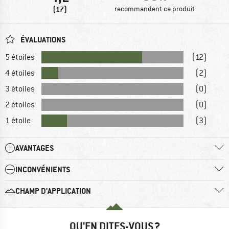
(17)
recommandent ce produit
ÉVALUATIONS
5 étoiles
(12)
4 étoiles
(2)
3 étoiles
(0)
2 étoiles
(0)
1 étoile
(3)
AVANTAGES
INCONVÉNIENTS
CHAMP D'APPLICATION
QU'EN DITES-VOUS ?