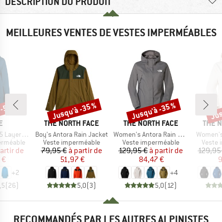
DESCRIPTION DU PRODUIT
MEILLEURES VENTES DE VESTES IMPERMÉABLES
 -55 %
Jusqu'à -35 %
Jusqu'à -35 %
Jus
Remise
Remise
Rem
UE
MARQUE
MARQUE
MARQ
E
THE NORTH FACE
THE NORTH FACE
THE 
Article
Article
Article
ayer Coat
Boy's Antora Rain Jacket
Women's Antora Rain Jacket
Women's
p
Product group
Product group
Produc
erméable
Veste imperméable
Veste imperméable
Veste 
ix
ix réduit
Prix
Prix réduit
Prix
Prix réduit
artir de
79,95 €
à partir de
129,95 €
à partir de
129,95
 €
51,97 €
84,47 €
9
+
2
+
4
,5
(
26
)
5,0
(
3
)
5,0
(
12
)
RECOMMANDÉS PAR LES AUTRES ALPINISTES