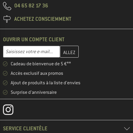
04 65 82 17 36
ACHETEZ CONSCIEMMENT
OUVRIR UN COMPTE CLIENT
Entrez votre adresse e-mail ici et créez votre compte client à la 
Adresse e-mail
Cadeau de bienvenue de 5 €**
Accès exclusif aux promos
Ajout de produits à la liste d'envies
Surprise d'anniversaire
SERVICE CLIENTÈLE