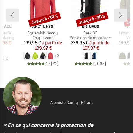
Jusqu'à -30 %
Jusqu'à -30 %
Jus
Remise
Remise
Rem
MARQUE
MARQUE
MA
 FACE
ARC'TERYX
ORTOVOX
PA
Article
Article
Article
ered Pants
Squamish Hoody
Peak 35
Isthmus
up
Product group
Product group
Pro
trekking
Coupe-vent
Sac à dos de montagne
Ves
ix
ix réduit
Prix
Prix réduit
Prix
Prix réduit
4,98 €
199,95 €
à partir de
239,95 €
à partir de
189,95
139,97 €
167,97 €
7
+
2
3,0
(
2
)
4,7
(
71
)
4,9
(
37
)
Alpiniste Ronny - Gérant
« En ce qui concerne la protection de