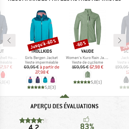
Jusqu'à -60 %
Jus
-60 %
Remise
Remise
Rem
UE
MARQUE
MARQUE
MA
UT
TROLLKIDS
VAUDE
SC
Article
Article
Artic
oded Jacket
Girls Bergen Jacket
Women's Kuro Rain Jacket
Jack
up
Product group
Product group
Produc
rméable
Veste imperméable
Veste de cyclisme
Veste 
ix
ix réduit
Prix
Prix réduit
Prix
Prix réduit
67,97 €
69,95 €
à partir de
169,95 €
67,98 €
199,95
27,98 €
1
5,0
(
4
)
5,0
(
1
)
5,0
(
3
)
APERÇU DES ÉVALUATIONS
83%
4,2