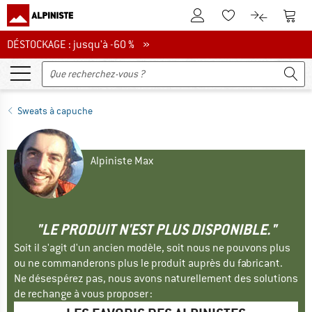
Vers le compte client
Vers 
Vers la liste d'env
Vers le com
DÉSTOCKAGE : jusqu'à -60 %
DÉSTOCKAGE : jusqu'à -60 % »
Sweats à capuche
Alpiniste Max
"LE PRODUIT N'EST PLUS DISPONIBLE."
Soit il s'agit d'un ancien modèle, soit nous ne pouvons plus
ou ne commanderons plus le produit auprès du fabricant.
Ne désespérez pas, nous avons naturellement des solutions
de rechange à vous proposer :