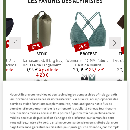
LES FAVORIS DES ALPINISTES
 -30 %
Jus
-35 %
-57 %
Remise
Remise
Rem
QUE
C
MARQUE
STOIC
MARQUE
PROTEST
MARQ
THE 
enSt. Brief
Article
HarnosandSt. II Dry Bag
Article
Women's PRTMM Patio Triangle
Article
Evolution Simpl
t mérinos
Product group
Housse de rangement
Product group
Haut de maillot
artir de
ix
ix réduit
9,95 €
à partir de
Prix
Prix réduit
39,95 €
Prix
Prix réduit
25,97 €
26,95 
 €
4,28 €
1
+
3
4,9
(
23
)
,8
(
44
)
5,0
(
2
)
Nous utilisons des cookies et des technologies comparables afin de garantir
les fonctions nécessaires de notre site web. Par ailleurs, nous proposons des
services et des fonctions supplémentaires, nous analysons notre flux de
données afin de personnaliser le contenu et la publicité et nous fournissons
des fonctions médias sociaux. Cela permet également à nos partenaires de
ALPRAUSCH
-
Women's Frottee Claudia
médias sociaux, de publicité et d'analyse de s'informer sur la manière dont
vous utilisez notre site web; certains de ces partenaires sont situés dans des
Hoodie - Sweat à capuche
pays tiers sans garanties suffisantes pour protéger vos données, par exemple