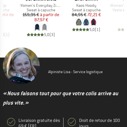
Article
Article
Article
l Zip
Women's Everyday Zip Hoodie
Kaos Hoody
Women's Quan
roup
Product group
Product group
Product
apuche
Sweat à capuche
Sweat à capuche
Veste en
ix
ix réduit
Prix
Prix réduit
Prix
Prix réduit
artir de
159,95 €
à partir de
84,95 €
72,21 €
2
 €
87,97 €
5,0
(
1
)
5,0
(
1
)
5,0
(
3
)
Alpiniste Lisa - Service logistique
« Nous faisons tout pour que votre colis arrive au
plus vite. »
Livraison gratuite dès
Droit de retour de 100
69 € (FR)
jours