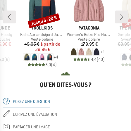
Jusqu'à -20 %
Jus
Remise
Rem
MARQUE
MARQUE
MARQ
UNDE
TROLLKIDS
PATAGONIA
THE 
Article
Article
Article
e Hoody
Kid's Aurlandsfjord Jacket
Women's Retro Pile Hoody
Simple
oup
Product group
Product group
Produ
apuche
Veste polaire
Veste polaire
Sweat
ix
ix réduit
Prix
Prix réduit
Prix
6,98 €
49,95 €
à partir de
179,95 €
69,95 
39,96 €
4
+
1
+
4
5,0
(
6
)
4,4
(
40
)
5,0
(
4
)
QU'EN DITES-VOUS ?
POSEZ UNE QUESTION
ÉCRIVEZ UNE ÉVALUATION
PARTAGER UNE IMAGE