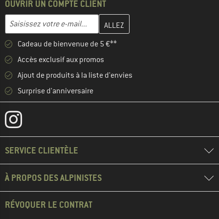
OUVRIR UN COMPTE CLIENT
Entrez votre adresse e-mail ici et créez votre compte client à la 
Adresse e-mail
Cadeau de bienvenue de 5 €**
Accès exclusif aux promos
Ajout de produits à la liste d'envies
Surprise d'anniversaire
SERVICE CLIENTÈLE
À PROPOS DES ALPINISTES
RÉVOQUER LE CONTRAT