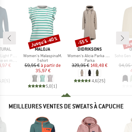
Jusqu'à -40 %
Jus
-55 %
Remise
Remise
Rem
MARQUE
MARQUE
M
TURAL
MALOJA
DIDRIKSONS
O
Article
Article
Article
cket Hoodie
Women's MalaspinaM.
Women's Alicia Parka Long 3
Soho Gen Crew
Product group
Product group
n mérinos
T-shirt
Parka
ix
ix réduit
Prix
Prix réduit
Prix
Prix réduit
4,97 €
59,95 €
à partir de
329,95 €
148,48 €
94,95 
35,97 €
5,0
(
5
)
4,6
(
25
)
5,0
(
1
)
MEILLEURES VENTES DE SWEATS À CAPUCHE