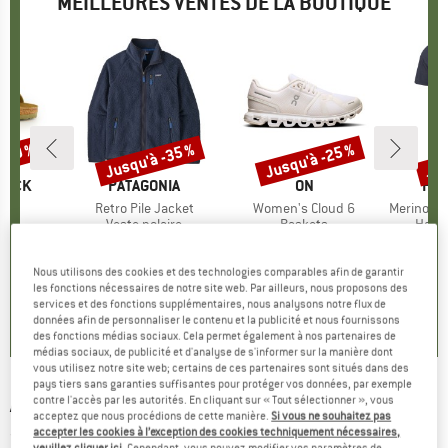
MEILLEURES VENTES DE LA BOUTIQUE
 -30 %
Jusqu'à -35 %
Jusqu'à -25 %
Jus
Remise
Remise
Rem
TOCK
MARQUE
PATAGONIA
MARQUE
ON
MA
HEB
 BF
Article
Retro Pile Jacket
Article
Women's Cloud 6
Article
MerinoMix150 Pi
t group
es
Product group
Veste polaire
Product group
Baskets
Produ
Haut 
artir de
ix
ix réduit
149,95 €
à partir de
Prix
Prix réduit
159,95 €
à partir de
Prix
Prix réduit
59,95 
 €
97,47 €
119,96 €
2
Nous utilisons des cookies et des technologies comparables afin de garantir
+
6
+
1
+
9
les fonctions nécessaires de notre site web. Par ailleurs, nous proposons des
services et des fonctions supplémentaires, nous analysons notre flux de
,8
(
20
)
4,6
(
71
)
4,7
(
48
)
données afin de personnaliser le contenu et la publicité et nous fournissons
des fonctions médias sociaux. Cela permet également à nos partenaires de
médias sociaux, de publicité et d'analyse de s'informer sur la manière dont
vous utilisez notre site web; certains de ces partenaires sont situés dans des
pays tiers sans garanties suffisantes pour protéger vos données, par exemple
ALPRAUSCH
-
Smooth Swine Hat - Casquette
contre l'accès par les autorités. En cliquant sur « Tout sélectionner », vous
acceptez que nous procédions de cette manière.
Si vous ne souhaitez pas
accepter les cookies à l’exception des cookies techniquement nécessaires,
(0)
veuillez cliquer ici
. Cependant, vous pouvez modifier vos paramètres de