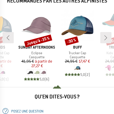
RECOMMANDÉS PAR LES AUTRES ALPINISTES
 -45 %
Jusqu'à -35 %
-30 %
-40
Remise
Remise
Rem
E
MARQUE
MARQUE
MA
IDS
SUNDAY AFTERNOONS
BUFF
TR
Article
Article
Artic
nd Cap
Eclipse
Trucker Cap
Kids 
 group
Product group
Product group
Pr
tte
Casquette
Casquette
Ca
ix
ix réduit
Prix
Prix réduit
Prix
Prix réduit
artir de
41,95 €
à partir de
24,95 €
17,47 €
24,9
 €
27,27 €
5,0
(
2
)
5,0
(
1
)
5,0
(
6
)
QU'EN DITES-VOUS ?
POSEZ UNE QUESTION