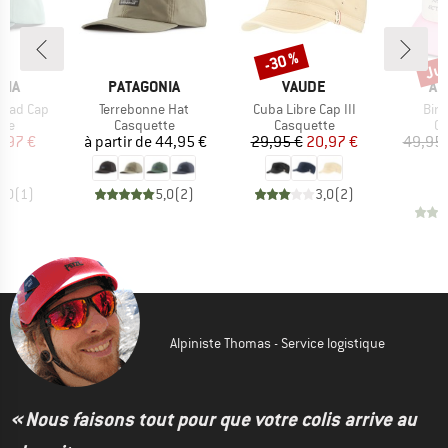
Jus
-30 %
Remise
Rem
E
MARQUE
MARQUE
MA
NIA
PATAGONIA
VAUDE
AR
Article
Article
Artic
 Trad Cap
Terrebonne Hat
Cuba Libre Cap III
Bir
 group
Product group
Product group
Pr
tte
Casquette
Casquette
Ca
ix
ix réduit
Prix
Prix
Prix réduit
7,97 €
à partir de
44,95 €
29,95 €
20,97 €
49,95 
3
4,0
(
1
)
5,0
(
2
)
3,0
(
2
)
Alpiniste Thomas - Service logistique
« Nous faisons tout pour que votre colis arrive au