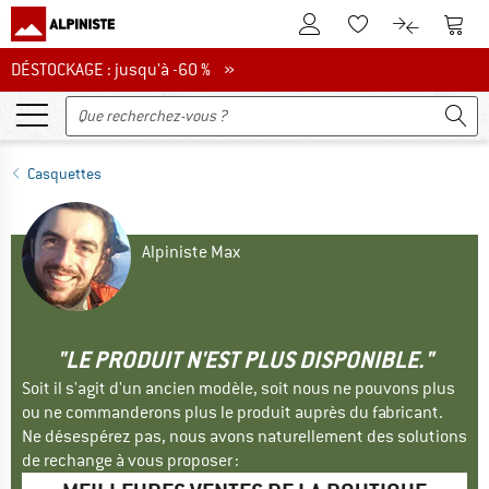
Vers le compte client
Vers 
Vers la liste d'env
Vers le com
DÉSTOCKAGE : jusqu'à -60 %
DÉSTOCKAGE : jusqu'à -60 % »
Casquettes
Alpiniste Max
"LE PRODUIT N'EST PLUS DISPONIBLE."
Soit il s'agit d'un ancien modèle, soit nous ne pouvons plus
ou ne commanderons plus le produit auprès du fabricant.
Ne désespérez pas, nous avons naturellement des solutions
de rechange à vous proposer :