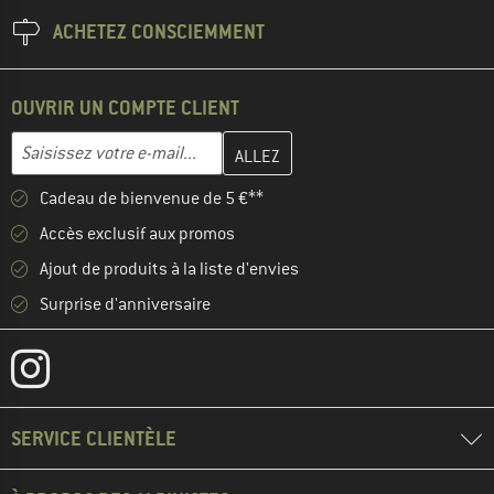
ACHETEZ CONSCIEMMENT
OUVRIR UN COMPTE CLIENT
Entrez votre adresse e-mail ici et créez votre compte client à la 
Adresse e-mail
Cadeau de bienvenue de 5 €**
Accès exclusif aux promos
Ajout de produits à la liste d'envies
Surprise d'anniversaire
SERVICE CLIENTÈLE