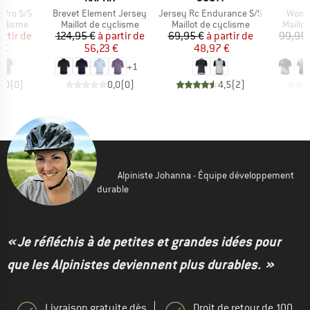
Article
Article
Articl
c Pro S/S
Brevet Element Jersey
Jersey Rc Endurance S/S
Women
up
Product group
Product group
Produc
yclisme
Maillot de cyclisme
Maillot de cyclisme
Maillo
ix
ix réduit
Prix
Prix réduit
Prix
Prix réduit
artir de
124,95 €
à partir de
69,95 €
à partir de
99,95 
 €
56,23 €
48,97 €
6
+
1
0,0
(
0
)
0,0
(
0
)
4,5
(
2
)
Alpiniste Johanna - Équipe développement
durable
« Je réfléchis à de petites et grandes idées pour
que les Alpinistes deviennent plus durables. »
Livraison gratuite dès
Droit de retour de 100