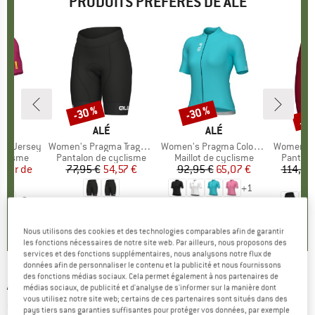
PRODUITS PRÉFÉRÉS DE ALÉ
Jus
-30 %
-30 %
Remise
Remise
Rem
QUE
MARQUE
ALÉ
MARQUE
ALÉ
S/S Jersey
Article
Women's Pragma Traguardo 2.0 Shorts
Article
Women's Pragma Color Block S/S Jersey
Article
Women's Magi
oup
yclisme
Product group
Pantalon de cyclisme
Product group
Maillot de cyclisme
Product
Pantalo
artir de
ix
ix réduit
77,95 €
Prix
Prix réduit
54,57 €
92,95 €
Prix
Prix réduit
65,07 €
114,95
 €
8
+
1
+
2
5,0
(
2
)
0,0
(
0
)
0,0
(
0
)
Nous utilisons des cookies et des technologies comparables afin de garantir
les fonctions nécessaires de notre site web. Par ailleurs, nous proposons des
services et des fonctions supplémentaires, nous analysons notre flux de
données afin de personnaliser le contenu et la publicité et nous fournissons
des fonctions médias sociaux. Cela permet également à nos partenaires de
ALÉ
-
Chaos Jersey - Maillot de cyclisme
médias sociaux, de publicité et d'analyse de s'informer sur la manière dont
vous utilisez notre site web; certains de ces partenaires sont situés dans des
(0)
pays tiers sans garanties suffisantes pour protéger vos données, par exemple