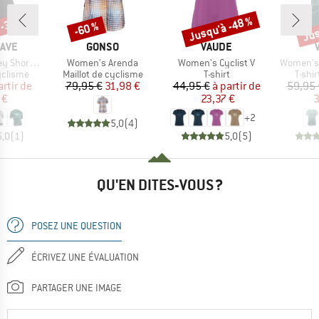
 -30 %
Jusqu'à -48 %
Jus
-60 %
Remise
Remise
Rem
MARQUE
MARQUE
AVE
GONSO
VAUDE
Article
Article
Article
ort Sleeve
Women's Arenda
Women's Cyclist V
Women's 
up
Product group
Product group
Produ
yclisme
Maillot de cyclisme
T-shirt
T-shi
ix
ix réduit
Prix
Prix réduit
Prix
Prix réduit
artir de
79,95 €
31,98 €
44,95 €
à partir de
59,95 
 €
23,37 €
3
+
2
5,0
(
4
)
5,0
(
1
)
5,0
(
5
)
QU'EN DITES-VOUS ?
POSEZ UNE QUESTION
ÉCRIVEZ UNE ÉVALUATION
PARTAGER UNE IMAGE