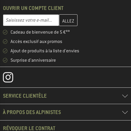
OUVRIR UN COMPTE CLIENT
Entrez votre adresse e-mail ici et créez votre compte client à la 
Saisissez votre e-mail...
Cadeau de bienvenue de 5 €**
Accès exclusif aux promos
Ajout de produits à la liste d'envies
Surprise d'anniversaire
SERVICE CLIENTÈLE
À PROPOS DES ALPINISTES
RÉVOQUER LE CONTRAT