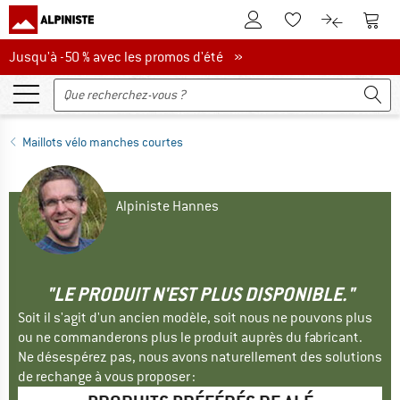
Vers le compte client
Vers 
Vers la liste d'env
Vers le com
Jusqu'à -50 % avec les promos d'été
Jusqu'à -50 % avec les promos d'été »
Maillots vélo manches courtes
Alpiniste Hannes
"LE PRODUIT N'EST PLUS DISPONIBLE."
Soit il s'agit d'un ancien modèle, soit nous ne pouvons plus
ou ne commanderons plus le produit auprès du fabricant.
Ne désespérez pas, nous avons naturellement des solutions
de rechange à vous proposer :