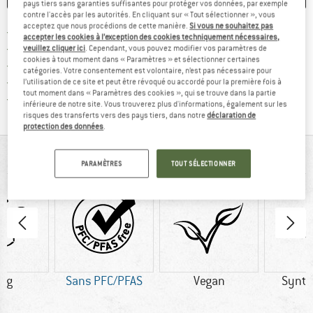
pays tiers sans garanties suffisantes pour protéger vos données, par exemple
contre l'accès par les autorités. En cliquant sur « Tout sélectionner », vous
acceptez que nous procédions de cette manière.
Si vous ne souhaitez pas
Trouve les infos sur la livrais
Livraison gratuite dès 69 € (FR)
accepter les cookies à l’exception des cookies techniquement nécessaires,
Trouve les informations de paiemen
Droit de retour de 100 jours
veuillez cliquer ici
. Cependant, vous pouvez modifier vos paramètres de
cookies à tout moment dans « Paramètres » et sélectionner certaines
> 4 000 000 clients satisfaits
catégories. Votre consentement est volontaire, n’est pas nécessaire pour
Tous les articles disponibles
l’utilisation de ce site et peut être révoqué ou accordé pour la première fois à
tout moment dans « Paramètres des cookies », qui se trouve dans la partie
Trouve toutes les i
Protection des acheteurs de Trusted Shops
inférieure de notre site. Vous trouverez plus d'informations, également sur les
risques des transferts vers des pays tiers, dans notre
déclaration de
protection des données
.
VUE D'ENSEMBLE
PARAMÈTRES
TOUT SÉLECTIONNER
0 g
Sans PFC/PFAS
Vegan
Synth