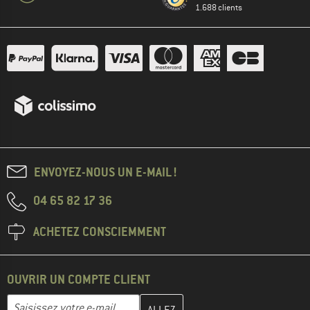
1.688 clients
ENVOYEZ-NOUS UN E-MAIL !
04 65 82 17 36
ACHETEZ CONSCIEMMENT
OUVRIR UN COMPTE CLIENT
Entrez votre adresse e-mail ici et créez votre compte client à la 
Adresse e-mail