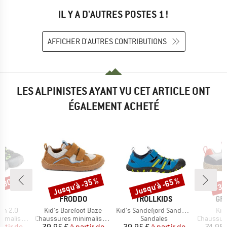
IL Y A D'AUTRES POSTES 1 !
AFFICHER D'AUTRES CONTRIBUTIONS
LES ALPINISTES AYANT VU CET ARTICLE ONT
ÉGALEMENT ACHETÉ
 -30 %
Jusqu'à -35 %
Jusqu'à -65 %
-30
Remise
Remise
Rem
QUE
MARQUE
MARQUE
MA
L
FRODDO
TROLLKIDS
GR
Article
Article
Arti
on 2.0
Kid's Barefoot Baze
Kid's Sandefjord Sandal XT
Kid
Product group
Product group
Product g
malistes
Chaussures minimalistes
Sandales
Chaussures
ix
ix réduit
Prix
Prix réduit
Prix
Prix réduit