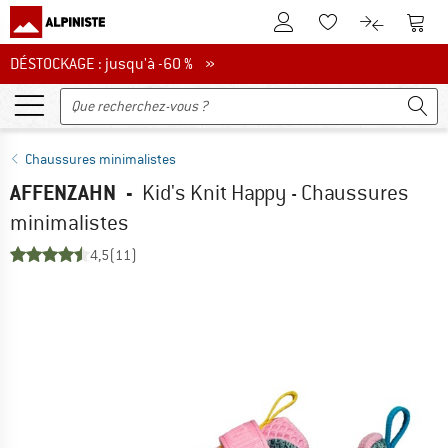
Vers le compte client
Vers 
Vers la liste d'env
Vers le com
DÉSTOCKAGE : jusqu'à -60 %
DÉSTOCKAGE : jusqu'à -60 % »
Chaussures minimalistes
AFFENZAHN
-
Kid's Knit Happy - Chaussures
minimalistes
4,5
(11)