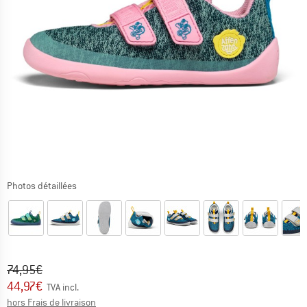
Photos détaillées
Prix initial :
Prix:
74,95
€
44,97
€
TVA incl.
Informations sur les frais de livraison. Ouvre une bo
hors Frais de livraison