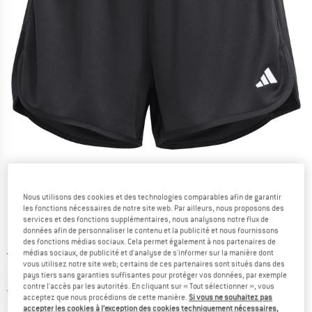
Photos détaillées
Nous utilisons des cookies et des technologies comparables afin de garantir
les fonctions nécessaires de notre site web. Par ailleurs, nous proposons des
services et des fonctions supplémentaires, nous analysons notre flux de
données afin de personnaliser le contenu et la publicité et nous fournissons
des fonctions médias sociaux. Cela permet également à nos partenaires de
Prix initial :
Prix:
29,95
€
médias sociaux, de publicité et d'analyse de s'informer sur la manière dont
vous utilisez notre site web; certains de ces partenaires sont situés dans des
20,97
€
TVA incl.
pays tiers sans garanties suffisantes pour protéger vos données, par exemple
Informations sur les frais de livraison. Ouvre une bo
hors Frais de livraison
contre l'accès par les autorités. En cliquant sur « Tout sélectionner », vous
acceptez que nous procédions de cette manière.
Si vous ne souhaitez pas
accepter les cookies à l’exception des cookies techniquement nécessaires,