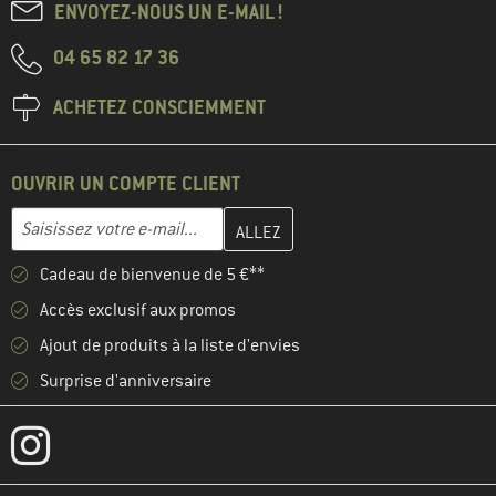
ENVOYEZ-NOUS UN E-MAIL !
04 65 82 17 36
ACHETEZ CONSCIEMMENT
OUVRIR UN COMPTE CLIENT
Entrez votre adresse e-mail ici et créez votre compte client à la 
Adresse e-mail
Cadeau de bienvenue de 5 €**
Accès exclusif aux promos
Ajout de produits à la liste d'envies
Surprise d'anniversaire