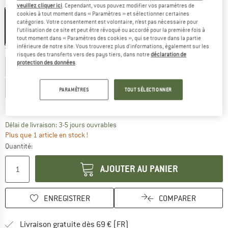
Couleur:
Black
veuillez cliquer ici
. Cependant, vous pouvez modifier vos paramètres de
cookies à tout moment dans « Paramètres » et sélectionner certaines
catégories. Votre consentement est volontaire, n’est pas nécessaire pour
l’utilisation de ce site et peut être révoqué ou accordé pour la première fois à
tout moment dans « Paramètres des cookies », qui se trouve dans la partie
-30 %
-30 %
-30 %
inférieure de notre site. Vous trouverez plus d'informations, également sur les
Taille:
XXL - Length: 3''
risques des transferts vers des pays tiers, dans notre
déclaration de
protection des données
.
S - Length: 3''
M - Length: 3''
L - Length: 3''
XL - Length: 3''
XXL - Length: 3''
PARAMÈTRES
TOUT SÉLECTIONNER
Guide des tailles
Le lien s'ouvre dans une boîte d'inf
Délai de livraison: 3-5 jours ouvrables
Plus que 1 article en stock !
Quantité:
AJOUTER AU PANIER
ENREGISTRER
COMPARER
Trouve les infos sur la livrais
Livraison gratuite dès 69 € (FR)