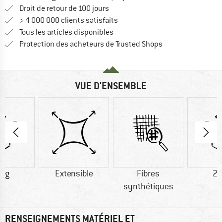
Trouve les informations de paiemen
Droit de retour de 100 jours
> 4 000 000 clients satisfaits
Tous les articles disponibles
Trouve toutes les i
Protection des acheteurs de Trusted Shops
VUE D'ENSEMBLE
0 g
Extensible
Fibres
23
synthétiques
RENSEIGNEMENTS MATÉRIEL ET