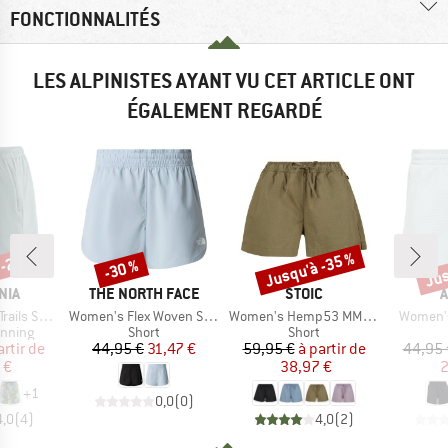
FONCTIONNALITÉS
LES ALPINISTES AYANT VU CET ARTICLE ONT
ÉGALEMENT REGARDÉ
 -22 %
Jusqu'à -35 %
Jus
-30 %
Remise
Remise
Rem
E
MARQUE
MARQUE
M
NIA
THE NORTH FACE
STOIC
A
Article
Article
Article
orts 5,5''
Women's Flex Woven Short 3''
Women's Hemp53 MMXX.Ljungby Shorts
Women's
oup
Product group
Product group
unning
Short
Short
ix
ix réduit
Prix
Prix réduit
Prix
Prix réduit
artir de
44,95 €
31,47 €
59,95 €
à partir de
44,95 
 €
38,97 €
2
+
1
0,0
(
0
)
4,0
(
4
)
4,0
(
2
)