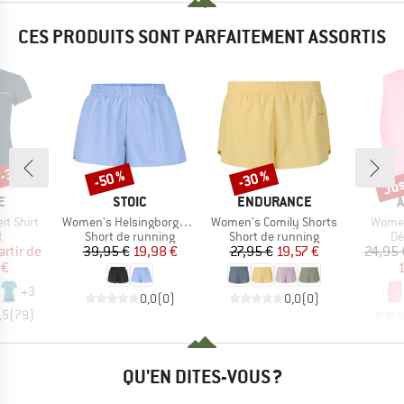
CES PRODUITS SONT PARFAITEMENT ASSORTIS
 -30 %
Jus
-50 %
-30 %
Remise
Remise
Rem
UE
MARQUE
MARQUE
M
E
STOIC
ENDURANCE
A
Article
Article
Article
t Shirt
Women's HelsingborgSt. Performance Light Shorts
Women's Comily Shorts
Women
ct group
Product group
Product group
Pr
t
Short de running
Short de running
Dé
ix
ix réduit
Prix
Prix réduit
Prix
Prix réduit
artir de
39,95 €
19,98 €
27,95 €
19,57 €
24,95 
 €
1
+
3
0,0
(
0
)
0,0
(
0
)
,5
(
79
)
QU'EN DITES-VOUS ?