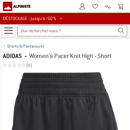
Vers le compte client
Vers 
Vers la liste d'env
Vers le com
DÉSTOCKAGE : jusqu'à -60 %
DÉSTOCKAGE : jusqu'à -60 % »
Shorts & Pantacourts
ADIDAS
-
Women's Pacer Knit High - Short
(0)