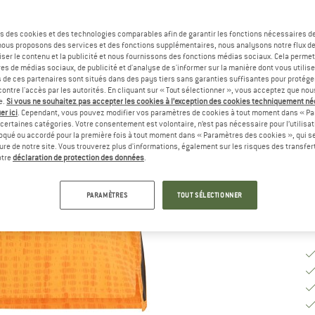
Sé
s des cookies et des technologies comparables afin de garantir les fonctions nécessaires de
, nous proposons des services et des fonctions supplémentaires, nous analysons notre flux d
ser le contenu et la publicité et nous fournissons des fonctions médias sociaux. Cela perme
es de médias sociaux, de publicité et d'analyse de s'informer sur la manière dont vous utilise
s de ces partenaires sont situés dans des pays tiers sans garanties suffisantes pour protég
ontre l'accès par les autorités. En cliquant sur « Tout sélectionner », vous acceptez que no
G
e.
Si vous ne souhaitez pas accepter les cookies à l’exception des cookies techniquement n
er ici
. Cependant, vous pouvez modifier vos paramètres de cookies à tout moment dans « Pa
certaines catégories. Votre consentement est volontaire, n’est pas nécessaire pour l’utilisati
Dé
oqué ou accordé pour la première fois à tout moment dans « Paramètres des cookies », qui se
Qu
eure de notre site. Vous trouverez plus d'informations, également sur les risques des transfe
otre
déclaration de protection des données
.
PARAMÈTRES
TOUT SÉLECTIONNER