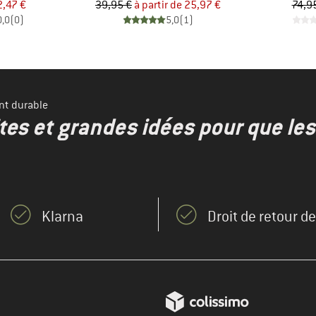
ix
ix réduit
Prix
Prix réduit
2,47 €
39,95 €
à partir de
25,97 €
74,9
0,0
(
0
)
5,0
(
1
)
nt durable
ites et grandes idées pour que le
Klarna
Droit de retour d