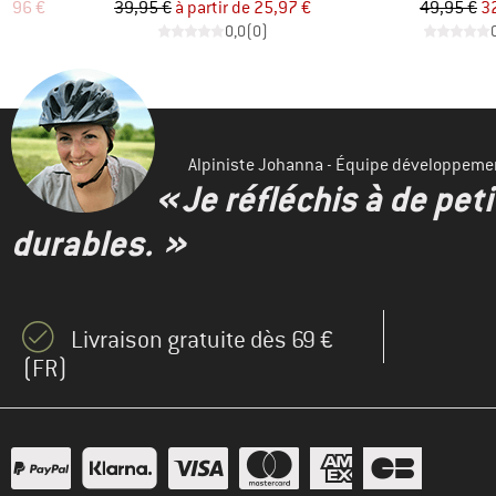
duit
Prix
Prix réduit
Pr
Pr
6,96 €
39,95 €
à partir de
25,97 €
49,95 €
3
)
0,0
(
0
)
Alpiniste Johanna - Équipe développeme
« Je réfléchis à de pet
durables. »
Livraison gratuite dès 69 €
(FR)