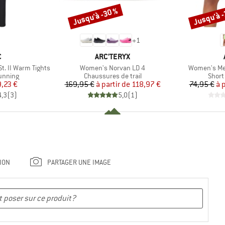
Jusqu'à -30 %
Jusqu'à 
Remise
Remise
+
1
QUE
MARQUE
C
ARC'TERYX
Article
Article
. II Warm Tights
Women's Norvan LD 4
Women's Met
oup
Product group
Produ
running
Chaussures de trail
Short
ix
ix réduit
Prix
Prix réduit
9,23 €
169,95 €
à partir de
118,97 €
74,95 €
à 
4,3
(
3
)
5,0
(
1
)
ION
PARTAGER UNE IMAGE