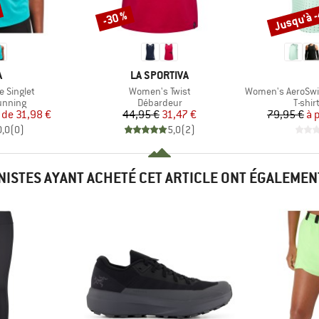
Jusqu'à 
-30 %
Remise
Remise
QUE
MARQUE
A
LA SPORTIVA
Article
Article
 Singlet
Women's Twist
Women's AeroSwift Dr
oup
Product group
Produ
running
Débardeur
T-shir
ix
ix réduit
Prix
Prix réduit
r de
31,98 €
44,95 €
31,47 €
79,95 €
à 
0,0
(
0
)
5,0
(
2
)
INISTES AYANT ACHETÉ CET ARTICLE ONT ÉGALEMEN