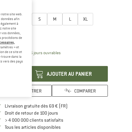
-40 %
-45 %
lectionner taille:
 notre site web.
XXS
XS
S
M
L
XL
e données afin
t également à
z notre site
XXL
er vos données,
us procédions de
uide des tailles
écessaires,
ramètres » et
on de ce site et
Le lien s'ouvre dans une boîte d'inform
lai de livraison: 3-5 jours ouvrables
 trouve dans la
antité:
rts vers des pays
AJOUTER AU PANIER
ENREGISTRER
COMPARER
Trouve les infos sur la livraison 
Livraison gratuite dès 69 € (FR)
Trouve les informations de paiement i
Droit de retour de 100 jours
> 4 000 000 clients satisfaits
Tous les articles disponibles