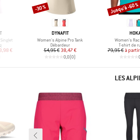
Jusqu'à -60 %
-30 %
Remise
Remise
MARQUE
MAR
T
DYNAFIT
HOK
Article
Article
Singlet
Women's Alpine Pro Tank
Women's Race
Product group
Product gr
g
Débardeur
T-shirt de 
duit
Prix
Prix réduit
Pr
Pr
3,98 €
54,95 €
38,47 €
79,95 €
à parti
)
0,0
(
0
)
LES ALP