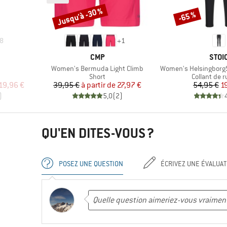
Jusqu'à -30 %
-65 %
Remise
Remise
8
+
1
MARQUE
MAR
CMP
STOI
Article
Article
Women's Bermuda Light Climb
Women's HelsingborgSt
up
Product group
Product gr
Short
Collant de 
duit
Prix
Prix réduit
Pr
Pr
19,96 €
39,95 €
à partir de
27,97 €
54,95 €
1
)
5,0
(
2
)
QU'EN DITES-VOUS ?
POSEZ UNE QUESTION
ÉCRIVEZ UNE ÉVALUAT