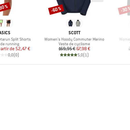
-30 %
-60 %
-30 
Remise
Remi
MARQUE
MARQUE
ASICS
SCOTT
Article
Article
arun Split Shorts
Women's Hoody Commuter Merino
Women
ct group
Product group
 de running
Veste de cyclisme
Prix
Prix réduit
Prix
Prix réduit
partir de
52,47 €
169,95 €
67,98 €
0,0
(
0
)
5,0
(
1
)