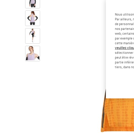
Nous utilison
Par ailleurs
de personnali
nos partenair
web; certain
par exemple c
cette manièr
veuillez cliqu
sélectionner 
peut être rév
partie inféri
tiers, dans n