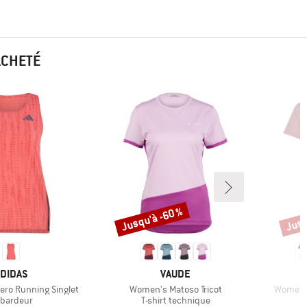
ACHETÉ
Jusqu'à -60 %
Jusq
Remise
Remi
ARQUE
MARQUE
DIDAS
VAUDE
Article
Article
ero Running Singlet
Women's Matoso Tricot
Women's
oduct group
Product group
bardeur
T-shirt technique