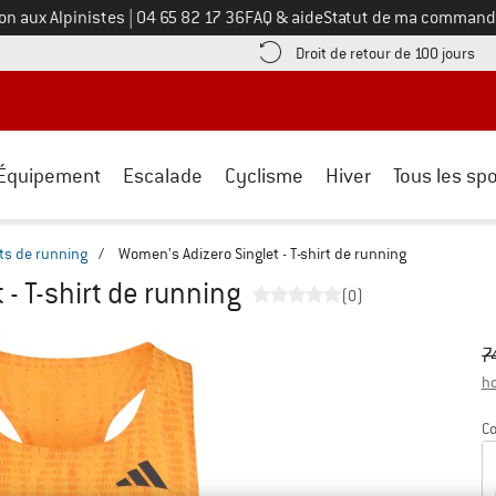
Appelez-nous au
on aux Alpinistes
|
04 65 82 17 36
FAQ & aide
Statut de ma command
e les informations de paiement ici ! Ouvre une boîte d'information
Tro
Droit de retour de 100 jours
Équipement
Escalade
Cyclisme
Hiver
Tous les spo
rts de running
/
Women's Adizero Singlet - T-shirt de running
- T-shirt de running
(0)
Pr
Pr
7
ho
Co