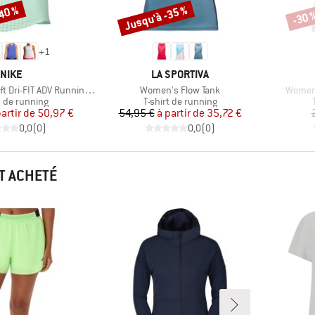
-40 %
Jusqu'à -35 %
-30 
Remise
Remi
+
1
MARQUE
MARQUE
NIKE
LA SPORTIVA
Article
Article
i-FIT ADV Running Singlet
Women's Flow Tank
Women'
ct group
Product group
t de running
T-shirt de running
Prix
Prix réduit
Prix
Prix réduit
partir de
50,97 €
54,95 €
à partir de
35,72 €
0,0
(
0
)
0,0
(
0
)
T ACHETÉ