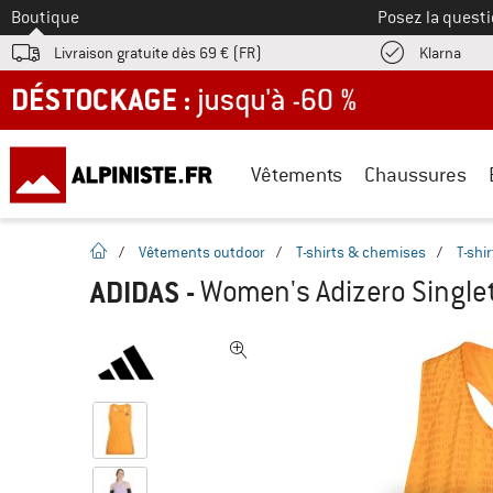
Vers le
Boutique
Posez la questi
Trouv
Livraison gratuite dès 69 € (FR)
Klarna
DÉSTOCKAGE : jusqu'à -60 %
Vêtements
Chaussures
Page d'accueil
/
Vêtements outdoor
/
T-shirts & chemises
/
T-shi
ADIDAS
-
Women's Adizero Singlet 