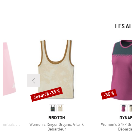
LES A
Jusqu'à -35 %
-35 %
Remise
Remise
MARQUE
MARQ
BRIXTON
DYNAF
Article
Article
als Shorts
Women's Ringer Organic A-Tank
Women's 24/7 Dri
Product group
Product
g
Débardeur
Débard