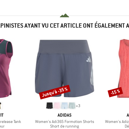
LPINISTES AYANT VU CET ARTICLE ONT ÉGALEMENT 
Jusqu'à -35 %
-15 %
Remise
Remise
+
3
UE
MARQUE
M
IT
ADIDAS
A
Article
Article
release Tank
Women's Adi365 Formotion Shorts
Women's Adiz
 group
Product group
Pr
eur
Short de running
Dé