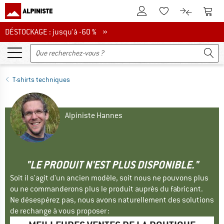
Vers le compte client
Vers 
Vers la liste d'env
Vers le com
DÉSTOCKAGE : jusqu'à -60 %
DÉSTOCKAGE : jusqu'à -60 % »
T-shirts techniques
Alpiniste Hannes
"LE PRODUIT N'EST PLUS DISPONIBLE."
Soit il s'agit d'un ancien modèle, soit nous ne pouvons plus
ou ne commanderons plus le produit auprès du fabricant.
Ne désespérez pas, nous avons naturellement des solutions
de rechange à vous proposer :