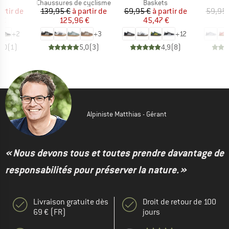
t group
Product group
Product group
P
ts
Chaussures de cyclisme
Baskets
B
ix
ix réduit
Prix
Prix réduit
Prix
Prix réduit
artir de
139,95 €
à partir de
69,95 €
à partir de
59,95 
 €
125,96 €
45,47 €
4
+
2
+
3
+
12
5,0
(
1
)
5,0
(
3
)
4,9
(
8
)
Alpiniste Matthias - Gérant
« Nous devons tous et toutes prendre davantage de
responsabilités pour préserver la nature. »
Livraison gratuite dès
Droit de retour de 100
69 € (FR)
jours