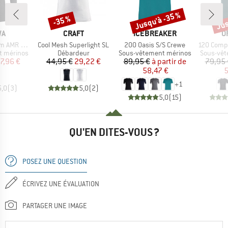
Jusqu'à -35 %
Jus
-35 %
Remise
Remise
Rem
UE
MARQUE
MARQUE
M
WA
CRAFT
ICEBREAKER
O
Article
Article
Article
lf Zip Tee
Cool Mesh Superlight SL
200 Oasis S/S Crewe
120 Comp Lig
Product group
Product group
Product 
t mérinos
Débardeur
Sous-vêtement mérinos
Sous-vêt
ix
ix réduit
Prix
Prix réduit
Prix
Prix réduit
7,96 €
44,95 €
29,22 €
89,95 €
à partir de
79,95 
58,47 €
5
+
1
5,0
(
3
)
5,0
(
2
)
5,0
(
15
)
QU'EN DITES-VOUS ?
POSEZ UNE QUESTION
ÉCRIVEZ UNE ÉVALUATION
PARTAGER UNE IMAGE