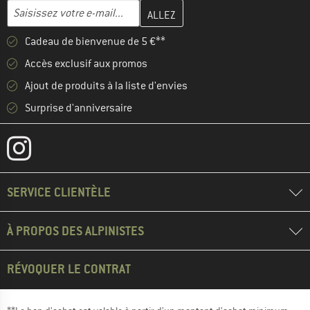
Entrez votre adresse e-mail ici et créez votre compte client à la 
Adresse e-mail
Cadeau de bienvenue de 5 €**
Accès exclusif aux promos
Ajout de produits à la liste d'envies
Surprise d'anniversaire
SERVICE CLIENTÈLE
À PROPOS DES ALPINISTES
RÉVOQUER LE CONTRAT