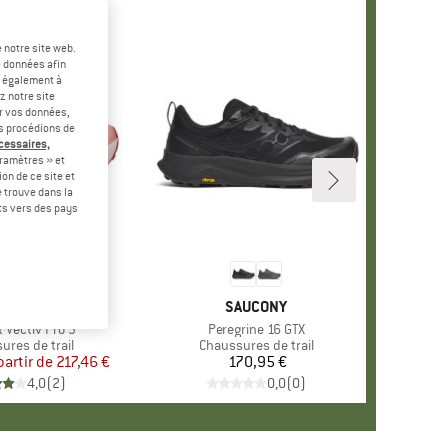
 notre site web.
e données afin
t également à
z notre site
er vos données,
us procédions de
écessaires,
ramètres » et
on de ce site et
 trouve dans la
rts vers des pays
13 %
UE
NORTH FACE
MARQUE
SAUCONY
 Vectiv Pro 3
Article
Peregrine 16 GTX
t group
ures de trail
Product group
Chaussures de trail
partir de
Prix
Prix réduit
217,46 €
170,95 €
Prix
4,0
(
2
)
0,0
(
0
)