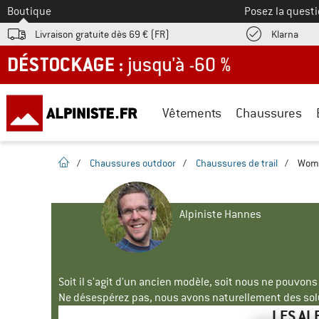
Vers le
Boutique
Posez la questi
Trouv
Livraison gratuite dès 69 € (FR)
Klarna
DÉSTOCKAGE : jusqu'à -60 %
Vêtements
Chaussures
Page d'accueil
/
Chaussures outdoor
/
Chaussures de trail
/
Wome
Alpiniste Hannes
Soit il s'agit d'un ancien modèle, soit nous ne pouvon
Ne désespérez pas, nous avons naturellement des solu
LES AL