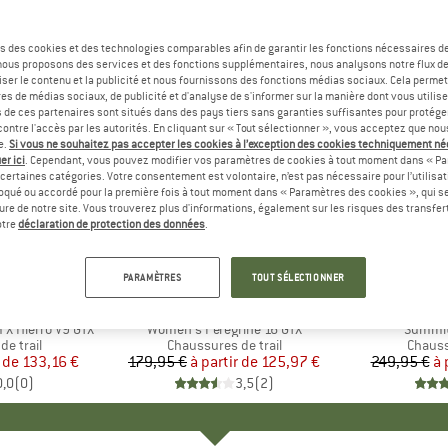
s des cookies et des technologies comparables afin de garantir les fonctions nécessaires de
, nous proposons des services et des fonctions supplémentaires, nous analysons notre flux d
ser le contenu et la publicité et nous fournissons des fonctions médias sociaux. Cela perme
es de médias sociaux, de publicité et d'analyse de s'informer sur la manière dont vous utilise
s de ces partenaires sont situés dans des pays tiers sans garanties suffisantes pour protég
ontre l'accès par les autorités. En cliquant sur « Tout sélectionner », vous acceptez que no
e.
Si vous ne souhaitez pas accepter les cookies à l’exception des cookies techniquement n
er ici
. Cependant, vous pouvez modifier vos paramètres de cookies à tout moment dans « Pa
certaines catégories. Votre consentement est volontaire, n’est pas nécessaire pour l’utilisati
oqué ou accordé pour la première fois à tout moment dans « Paramètres des cookies », qui se
eure de notre site. Vous trouverez plus d'informations, également sur les risques des transfe
Jusqu'à -30 %
Jusqu'à -
Remise
Remise
otre
déclaration de protection des données
.
PARAMÈTRES
TOUT SÉLECTIONNER
ANCE
MARQUE
SAUCONY
MARQ
THE 
X Hierro V9 GTX
Article
Women's Peregrine 16 GTX
Article
Summit
up
e trail
Product group
Chaussures de trail
Produc
Chauss
r de
ix
ix réduit
133,16 €
179,95 €
à partir de
Prix
Prix réduit
125,97 €
249,95 €
à 
0,0
(
0
)
3,5
(
2
)