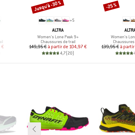
Jusqu'à -30 %
-25 %
Remise
Remise
+
5
MARQUE
MAR
ALTRA
ALTR
Article
Article
Women's Lone Peak 9+
Women's Lon
Product group
Product gro
il
Chaussures de trail
Chaussures d
duit
Prix
Prix réduit
Pr
Pr
 €
149,95 €
à partir de
104,97 €
139,95 €
à partir
)
4,7
(
20
)