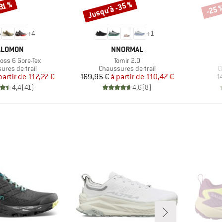
Jusqu'à -35 %
31 %
-25 
Remise
Remi
+
4
+
1
ARQUE
MARQUE
ALOMON
NNORMAL
Article
oss 6 Gore-Tex
Tomir 2.0
t group
Product group
P
ures de trail
Chaussures de trail
C
Prix
Prix réduit
Prix
Prix réduit
partir de
117,27 €
169,95 €
à partir de
110,47 €
1
4,4
(
41
)
4,6
(
8
)