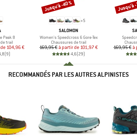
Jusqu'à -40 %
Jusqu'à -
Remise
Remise
+
5
QUE
MARQUE
M
A
SALOMON
S
Article
Article
e Peak 8
Women's Speedcross 6 Gore-Tex
Speedcr
up
Product group
Produc
e trail
Chaussures de trail
Chauss
ix
ix réduit
Prix
Prix réduit
 de
104,96 €
169,95 €
à partir de
101,97 €
169,95 €
à 
4,8
(
9
)
4,6
(
29
)
RECOMMANDÉS PAR LES AUTRES ALPINISTES