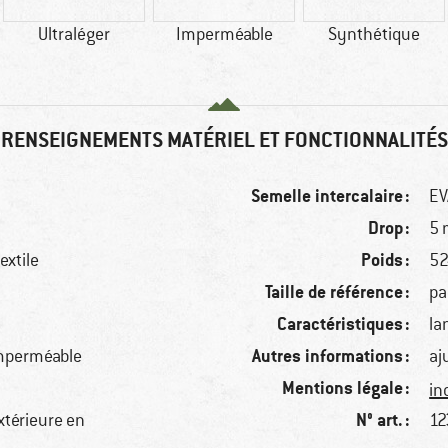
Ultraléger
Imperméable
Synthétique
RENSEIGNEMENTS MATÉRIEL ET FONCTIONNALITÉS
Semelle intercalaire :
EV
Drop :
5
Poids :
extile
52
Taille de référence :
pa
Caractéristiques :
la
Autres informations :
 imperméable
aj
Mentions légale :
in
N° art. :
xtérieure en
12