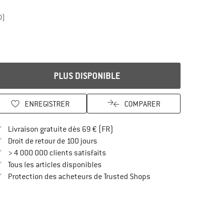
0)
PLUS DISPONIBLE
ENREGISTRER
COMPARER
Trouve les infos sur la livraison 
Livraison gratuite dès 69 € (FR)
Trouve les informations de paiement i
Droit de retour de 100 jours
> 4 000 000 clients satisfaits
Tous les articles disponibles
Trouve toutes les infos
Protection des acheteurs de Trusted Shops