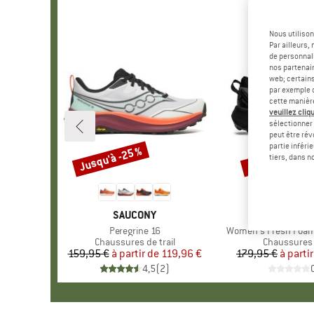
Nous utilison
Par ailleurs
de personnali
nos partenair
web; certain
par exemple c
cette manièr
veuillez cliqu
sélectionner 
peut être rév
partie inféri
Jusqu'à -25 %
Jusqu'à -26 %
Remise
Remise
tiers, dans n
MARQUE
SAUCONY
MARQUE
NEW BAL
Article
Peregrine 16
Article
Women's Fresh Foam 
Product group
Chaussures de trail
Product gro
Chaussures d
159,95 €
à partir de
Prix
Prix réduit
119,96 €
179,95 €
à parti
Pr
Pr
4,5
(
2
)