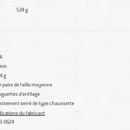
524 g
A
 mm
4 g
r paire de taille moyenne
nguettes d'enfilage
ustement serré de type chaussette
dications du fabricant
3-0624