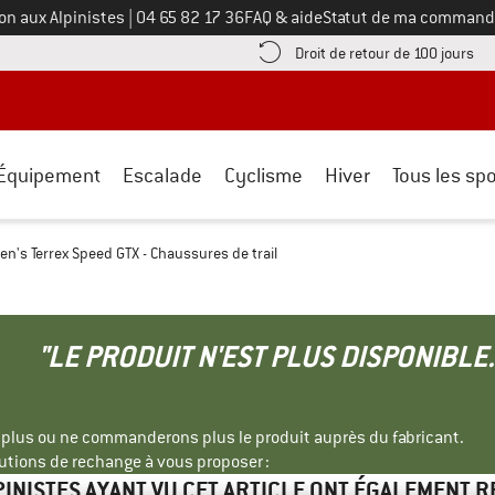
Appelez-nous au
on aux Alpinistes
|
04 65 82 17 36
FAQ & aide
Statut de ma command
e les informations de paiement ici ! Ouvre une boîte d'information
Tro
Droit de retour de 100 jours
Équipement
Escalade
Cyclisme
Hiver
Tous les spo
n's Terrex Speed GTX - Chaussures de trail
"LE PRODUIT N'EST PLUS DISPONIBLE.
s plus ou ne commanderons plus le produit auprès du fabricant.
tions de rechange à vous proposer :
PINISTES AYANT VU CET ARTICLE ONT ÉGALEMENT 