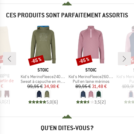
CES PRODUITS SONT PARFAITEMENT ASSORTIS
 -45 %
-65 %
-65 %
-65
Remise
Remise
Rem
QUE
F
MARQUE
MARQUE
STOIC
STOIC
egging
Article
Article
Article
Kid's MerinoFleece240 StofersSt. Hoody
Kid's MerinoFleece260 FlenSt. Half Zip
Kid's MerinoFleece
ix
ix réduit
artir de
Product group
Product group
Pr
Sweat à capuche en mérinos
Pull en laine mérinos
Pul
 €
Prix
Prix réduit
Prix
Prix réduit
99,95 €
34,98 €
89,95 €
31,48 €
109,9
5,0
(
2
)
5,0
(
6
)
3,5
(
2
)
QU'EN DITES-VOUS ?