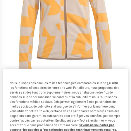
Photos détaillées
Nous utilisons des cookies et des technologies comparables afin de garantir
les fonctions nécessaires de notre site web. Par ailleurs, nous proposons des
services et des fonctions supplémentaires, nous analysons notre flux de
données afin de personnaliser le contenu et la publicité et nous fournissons
des fonctions médias sociaux. Cela permet également à nos partenaires de
médias sociaux, de publicité et d'analyse de s'informer sur la manière dont
vous utilisez notre site web; certains de ces partenaires sont situés dans des
Prix initial :
Prix:
49,95
€
pays tiers sans garanties suffisantes pour protéger vos données, par exemple
contre l'accès par les autorités. En cliquant sur « Tout sélectionner », vous
27,47
€
TVA incl.
acceptez que nous procédions de cette manière.
Si vous ne souhaitez pas
Informations sur les frais de livraison. Ouvre une bo
hors Frais de livraison
accepter les cookies à l’exception des cookies techniquement nécessaires,