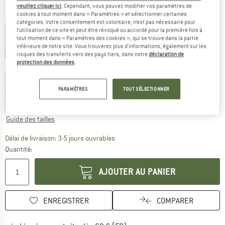
veuillez cliquer ici
. Cependant, vous pouvez modifier vos paramètres de
cookies à tout moment dans « Paramètres » et sélectionner certaines
Couleur:
Wonder Taupe / Pure Tangerine
catégories. Votre consentement est volontaire, n’est pas nécessaire pour
l’utilisation de ce site et peut être révoqué ou accordé pour la première fois à
tout moment dans « Paramètres des cookies », qui se trouve dans la partie
inférieure de notre site. Vous trouverez plus d'informations, également sur les
-40 %
-45 %
risques des transferts vers des pays tiers, dans notre
déclaration de
protection des données
.
Sélectionner taille:
EU
116
EU
128
EU
140
EU
152
EU
164
EU
170
PARAMÈTRES
TOUT SÉLECTIONNER
EU
176
Guide des tailles
Le lien s'ouvre dans une boîte d'inf
Délai de livraison: 3-5 jours ouvrables
Quantité:
AJOUTER AU PANIER
ENREGISTRER
COMPARER