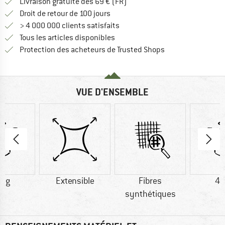
Trouve les infos sur la livrais
Livraison gratuite dès 69 € (FR)
Trouve les informations de paiemen
Droit de retour de 100 jours
> 4 000 000 clients satisfaits
Tous les articles disponibles
Trouve toutes les i
Protection des acheteurs de Trusted Shops
VUE D'ENSEMBLE
0 g
Extensible
Fibres
46
synthétiques