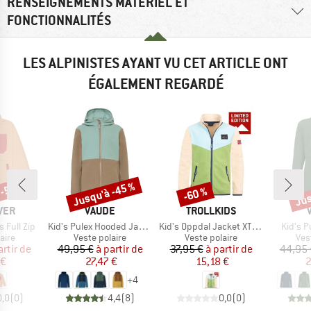
RENSEIGNEMENTS MATÉRIEL ET
FONCTIONNALITÉS
LES ALPINISTES AYANT VU CET ARTICLE ONT
ÉGALEMENT REGARDÉ
 -50 %
Jusqu'à -45 %
Jus
-60 %
Remise
Remise
Rem
MARQUE
MARQUE
VER
VAUDE
TROLLKIDS
Article
Article
Article
s Full Zip
Kid's Pulex Hooded Jacket II
Kid's Oppdal Jacket XT Exclusive
Kid's P
group
Product group
Product group
Pro
aire
Veste polaire
Veste polaire
Ves
ix
ix réduit
Prix
Prix réduit
Prix
Prix réduit
artir de
49,95 €
à partir de
37,95 €
à partir de
44,95 
 €
27,47 €
15,18 €
2
+
4
0,0
(
0
)
4,4
(
8
)
0,0
(
0
)