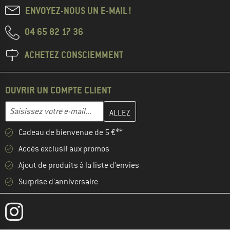
ENVOYEZ-NOUS UN E-MAIL !
04 65 82 17 36
ACHETEZ CONSCIEMMENT
OUVRIR UN COMPTE CLIENT
Entrez votre adresse e-mail ici et créez votre compte client à la 
Adresse e-mail
Cadeau de bienvenue de 5 €**
Accès exclusif aux promos
Ajout de produits à la liste d'envies
Surprise d'anniversaire