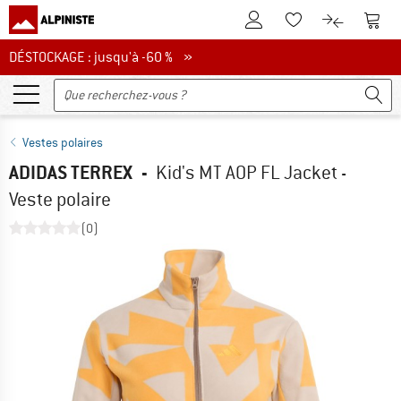
Vers le compte client
Vers 
Vers la liste d'env
Vers le com
DÉSTOCKAGE : jusqu'à -60 %
DÉSTOCKAGE : jusqu'à -60 % »
Vestes polaires
ADIDAS TERREX
-
Kid's MT AOP FL Jacket -
Veste polaire
(0)