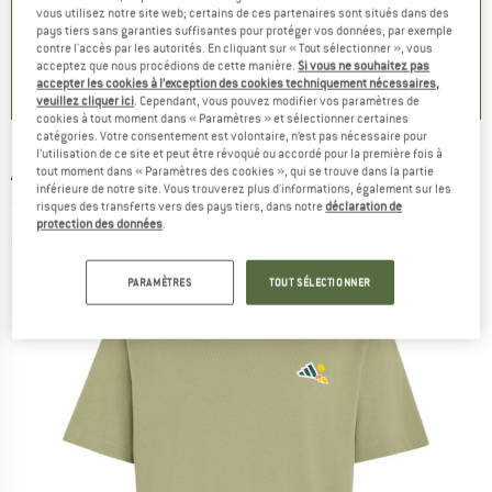
1
vous utilisez notre site web; certains de ces partenaires sont situés dans des
pays tiers sans garanties suffisantes pour protéger vos données, par exemple
0,0
(
0
)
0,0
(
0
)
0,0
(
0
)
contre l'accès par les autorités. En cliquant sur « Tout sélectionner », vous
acceptez que nous procédions de cette manière.
Si vous ne souhaitez pas
accepter les cookies à l’exception des cookies techniquement nécessaires,
veuillez cliquer ici
. Cependant, vous pouvez modifier vos paramètres de
cookies à tout moment dans « Paramètres » et sélectionner certaines
catégories. Votre consentement est volontaire, n’est pas nécessaire pour
l’utilisation de ce site et peut être révoqué ou accordé pour la première fois à
ADIDAS TERREX
-
Camper Graphic Tee - T-
tout moment dans « Paramètres des cookies », qui se trouve dans la partie
inférieure de notre site. Vous trouverez plus d'informations, également sur les
shirt
risques des transferts vers des pays tiers, dans notre
déclaration de
protection des données
.
(0)
PARAMÈTRES
TOUT SÉLECTIONNER