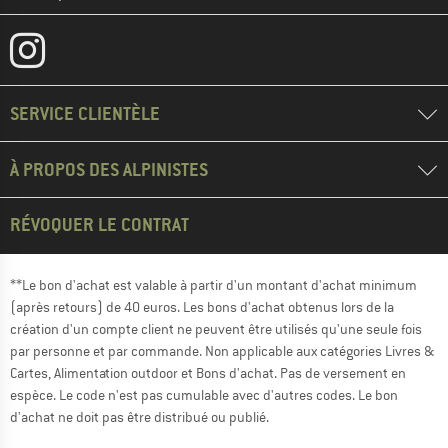
SERVICE CLIENTÈLE
À PROPOS DES ALPINISTES
RÉVOQUER LE CONTRAT
**Le bon d'achat est valable à partir d'un montant d'achat minimum
(après retours) de 40 euros. Les bons d'achat obtenus lors de la
création d'un compte client ne peuvent être utilisés qu'une seule fois
par personne et par commande. Non applicable aux catégories Livres &
Cartes, Alimentation outdoor et Bons d'achat. Pas de versement en
espèce. Le code n'est pas cumulable avec d'autres codes. Le bon
d'achat ne doit pas être distribué ou publié.