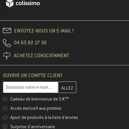
ENVOYEZ-NOUS UN E-MAIL !
04 65 82 17 36
ACHETEZ CONSCIEMMENT
OUVRIR UN COMPTE CLIENT
Entrez votre adresse e-mail ici et créez votre compte client à la 
Adresse e-mail
Cadeau de bienvenue de 5 €**
Accès exclusif aux promos
Ajout de produits à la liste d'envies
Surprise d'anniversaire