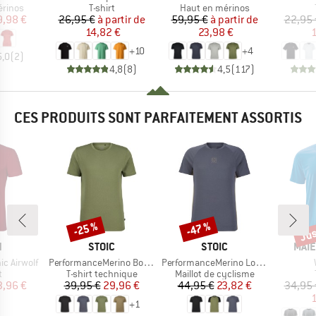
oup
Product group
Product group
érinos
T-shirt
Haut en mérinos
ix
ix réduit
Prix
Prix réduit
Prix
Prix réduit
9,98 €
26,95 €
à partir de
59,95 €
à partir de
22,95 
14,82 €
23,98 €
1
+
10
+
4
5,0
(
2
)
4,8
(
8
)
4,5
(
117
)
CES PRODUITS SONT PARFAITEMENT ASSORTIS
Jus
-25 %
-47 %
Remise
Remise
Rem
QUE
MARQUE
MARQUE
MAR
N
STOIC
STOIC
MAIE
Article
Article
ic Airwolf
PerformanceMerino BorgholmSt. T-Shirt
PerformanceMerino LofsdalenSt. MTB S/S
ct group
Product group
Product group
t
T-shirt technique
Maillot de cyclisme
ix
ix réduit
Prix
Prix réduit
Prix
Prix réduit
3,96 €
39,95 €
29,96 €
44,95 €
23,82 €
34,95 
1
+
1