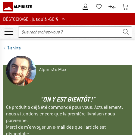
Vers le compte client
Vers 
Vers la liste d'env
Vers le com
DÉSTOCKAGE : jusqu'à -60 %
DÉSTOCKAGE : jusqu'à -60 % »
T-shirts
Alpiniste Max
"ON Y EST BIENTÔT !"
Ce produit a déjà été commandé pour vous. Actuellement,
nous attendons encore que la première livraison nous
parvienne.
Merci de m'envoyer un e-mail dès que l'article est
disponible: