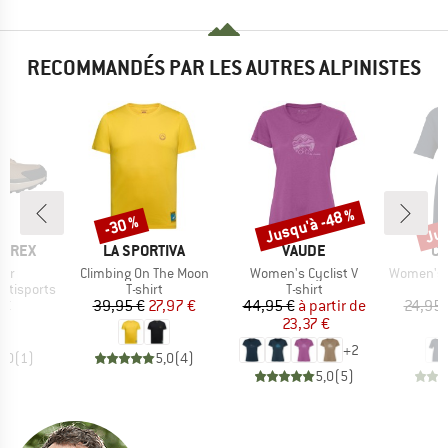
RECOMMANDÉS PAR LES AUTRES ALPINISTES
Jusqu'à -48 %
Jus
-30 %
Remise
Remise
Rem
MARQUE
MARQUE
MA
ERREX
LA SPORTIVA
VAUDE
CA
Article
Article
Article
der
Climbing On The Moon
Women's Cyclist V
Women's Loose Fit Hea
Product group
Product group
ltisports
T-shirt
T-shirt
ix
Prix
Prix réduit
Prix
Prix réduit
 €
39,95 €
27,97 €
44,95 €
à partir de
24,95 
23,37 €
1
+
2
5,0
(
1
)
5,0
(
4
)
5,0
(
5
)