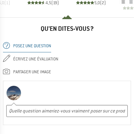
5,0
(
1
)
4,5
(
19
)
5,0
(
2
)
QU'EN DITES-VOUS ?
POSEZ UNE QUESTION
ÉCRIVEZ UNE ÉVALUATION
PARTAGER UNE IMAGE