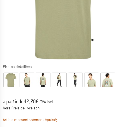
Photos détaillées
Prix:
à partir de
42,70
€
TVA incl.
Informations sur les frais de livraison. Ouvre une bo
hors Frais de livraison
Le lien s'ouvre dans une boîte d'informa
Article momentanément épuisé;