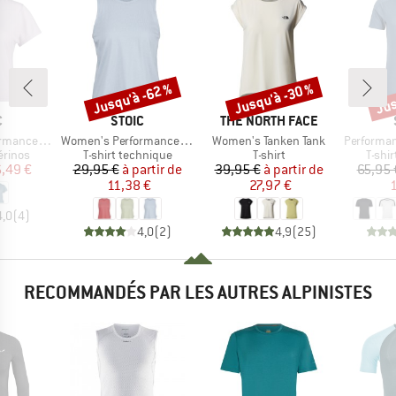
Jusqu'à -62 %
Jusqu'à -30 %
Jus
Remise
Remise
Rem
QUE
MARQUE
MARQUE
C
STOIC
THE NORTH FACE
Article
Article
Article
pikenSt. Shirt
Women's PerformanceMerino BorgholmSt. Tank
Women's Tanken Tank
Performance
oup
Product group
Product group
Produ
érinos
T-shirt technique
T-shirt
T-shi
ix
ix réduit
Prix
Prix réduit
Prix
Prix réduit
,49 €
29,95 €
à partir de
39,95 €
à partir de
65,95 
11,38 €
27,97 €
1
4,0
(
4
)
4,0
(
2
)
4,9
(
25
)
RECOMMANDÉS PAR LES AUTRES ALPINISTES