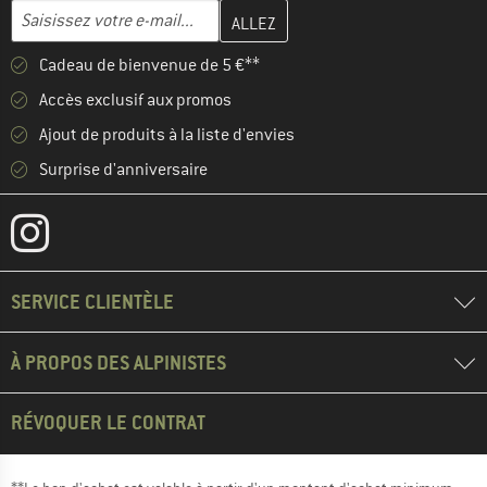
Entrez votre adresse e-mail ici et créez votre compte client à la 
Adresse e-mail
Cadeau de bienvenue de 5 €**
Accès exclusif aux promos
Ajout de produits à la liste d'envies
Surprise d'anniversaire
SERVICE CLIENTÈLE
À PROPOS DES ALPINISTES
RÉVOQUER LE CONTRAT