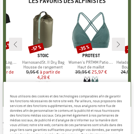
LES FAVORIS DES ALPINISTES
 -34 %
-35 %
-85
-57 %
Remise
Remise
Rem
UE
OX
MARQUE
STOIC
MARQUE
PROTEST
o T-Shirt
Article
HarnosandSt. II Dry Bag
Article
Women's PRTMM Patio Triangle
Article
HeladagenSt. Insulated
roup
érinos
Product group
Housse de rangement
Product group
Haut de maillot
Produc
Boutei
artir de
ix
ix réduit
9,95 €
à partir de
Prix
Prix réduit
39,95 €
Prix
Prix réduit
25,97 €
24,95 
 €
4,28 €
4,9
(
23
)
,7
(
24
)
5,0
(
2
)
Nous utilisons des cookies et des technologies comparables afin de garantir
les fonctions nécessaires de notre site web. Par ailleurs, nous proposons des
services et des fonctions supplémentaires, nous analysons notre flux de
données afin de personnaliser le contenu et la publicité et nous fournissons
des fonctions médias sociaux. Cela permet également à nos partenaires de
ADIDAS
-
All Season Graphic T-Shirt - T-shirt
médias sociaux, de publicité et d'analyse de s'informer sur la manière dont
vous utilisez notre site web; certains de ces partenaires sont situés dans des
technique
pays tiers sans garanties suffisantes pour protéger vos données, par exemple