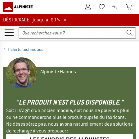
Vers le compte client
Vers 
Vers la liste d'env
Vers le com
DÉSTOCKAGE : jusqu'à -60 %
DÉSTOCKAGE : jusqu'à -60 % »
T-shirts techniques
Alpiniste Hannes
"LE PRODUIT N'EST PLUS DISPONIBLE."
Soit il s'agit d'un ancien modèle, soit nous ne pouvons plus
ou ne commanderons plus le produit auprès du fabricant.
Ne désespérez pas, nous avons naturellement des solutions
de rechange à vous proposer :