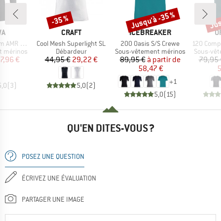
Jusqu'à -35 %
Jus
-35 %
Remise
Remise
Rem
UE
MARQUE
MARQUE
M
WA
CRAFT
ICEBREAKER
O
Article
Article
Article
lf Zip Tee
Cool Mesh Superlight SL
200 Oasis S/S Crewe
120 Comp Lig
Product group
Product group
Product 
t mérinos
Débardeur
Sous-vêtement mérinos
Sous-vêt
ix
ix réduit
Prix
Prix réduit
Prix
Prix réduit
7,96 €
44,95 €
29,22 €
89,95 €
à partir de
79,95 
58,47 €
5
+
1
5,0
(
3
)
5,0
(
2
)
5,0
(
15
)
QU'EN DITES-VOUS ?
POSEZ UNE QUESTION
ÉCRIVEZ UNE ÉVALUATION
PARTAGER UNE IMAGE