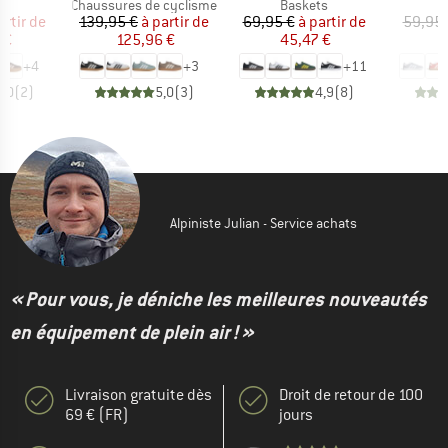
t group
Product group
Product group
P
ts
Chaussures de cyclisme
Baskets
B
ix
ix réduit
Prix
Prix réduit
Prix
Prix réduit
artir de
139,95 €
à partir de
69,95 €
à partir de
59,95 
 €
125,96 €
45,47 €
4
+
4
+
3
+
11
5,0
(
2
)
5,0
(
3
)
4,9
(
8
)
Alpiniste Julian - Service achats
« Pour vous, je déniche les meilleures nouveautés
en équipement de plein air ! »
Livraison gratuite dès
Droit de retour de 100
69 € (FR)
jours