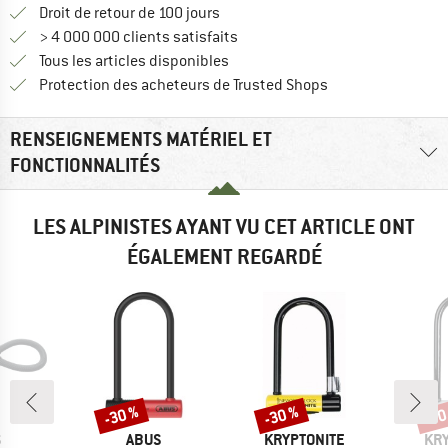
Trouve les informations de paiemen
Droit de retour de 100 jours
> 4 000 000 clients satisfaits
Tous les articles disponibles
Trouve toutes les i
Protection des acheteurs de Trusted Shops
RENSEIGNEMENTS MATÉRIEL ET
FONCTIONNALITÉS
LES ALPINISTES AYANT VU CET ARTICLE ONT
ÉGALEMENT REGARDÉ
-30 %
-30 %
-30
Remise
Remise
Rem
QUE
MARQUE
MARQUE
MA
S
ABUS
KRYPTONITE
KRY