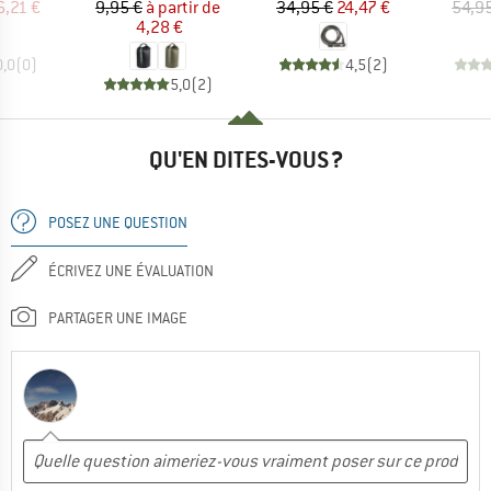
ix
ix réduit
Prix
Prix réduit
Prix
Prix réduit
6,21 €
9,95 €
à partir de
34,95 €
24,47 €
54,9
4,28 €
0,0
(
0
)
4,5
(
2
)
5,0
(
2
)
QU'EN DITES-VOUS ?
POSEZ UNE QUESTION
ÉCRIVEZ UNE ÉVALUATION
PARTAGER UNE IMAGE