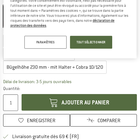
catégories. Votre consentement est volontaire, n’est pas nécessaire pour
Couleur:
Green
l’utilisation de ce site et peut être révoqué ou accordé pour la première fois à
tout moment dans « Paramètres des cookies », qui se trouve dans la partie
inférieure de notre site. Vous trouverez plus d'informations, également sur les
risques des transferts vers des pays tiers, dans notre
déclaration de
-30 %
protection des données
.
Sélectionner variante:
Bügelhöhe 140 mm - mit Halter + Cobra 10/120
PARAMÈTRES
TOUT SÉLECTIONNER
Bügelhöhe 230 mm - mit Halter
Bügelhöhe 230 mm - mit Halter + Cobra 10/120
Le lien s'ouvre dans une boîte d'inf
Délai de livraison: 3-5 jours ouvrables
Quantité:
AJOUTER AU PANIER
ENREGISTRER
COMPARER
Trouve les infos sur la livrais
Livraison gratuite dès 69 € (FR)