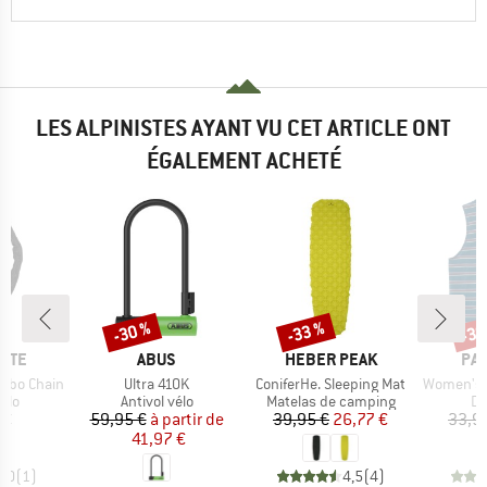
LES ALPINISTES AYANT VU CET ARTICLE ONT
ÉGALEMENT ACHETÉ
-30 %
-33 %
-30
Remise
Remise
Rem
MARQUE
MARQUE
MA
NITE
ABUS
HEBER PEAK
PA
Article
Article
Article
mbo Chain
Ultra 410K
ConiferHe. Sleeping Mat
Women's Retro Vibes
 group
Product group
Product group
Pr
vélo
Antivol vélo
Matelas de camping
Dé
ix
Prix
Prix réduit
Prix
Prix réduit
 €
59,95 €
à partir de
39,95 €
26,77 €
33,9
41,97 €
5,0
(
1
)
4,5
(
4
)