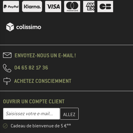
ENVOYEZ-NOUS UN E-MAIL !
04 65 82 17 36
ACHETEZ CONSCIEMMENT
OUVRIR UN COMPTE CLIENT
Entrez votre adresse e-mail ici et créez votre compte client à la 
Adresse e-mail
Cadeau de bienvenue de 5 €**