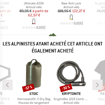
Article
Article
Article
op 1806
Ultimate 420K
New York Lock
Krypto
 group
Product group
Product group
Pr
vélo
Antivol vélo
Antivol vélo
Ant
ix
ix réduit
Prix
Prix réduit
Prix
Prix réduit
artir de
89,95 €
à partir de
188,95 €
132,27 €
74,95
 €
62,97 €
0,0
(
0
)
5,0
(
1
)
0,0
(
0
)
LES ALPINISTES AYANT ACHETÉ CET ARTICLE ONT
ÉGALEMENT ACHETÉ
-30 %
-47
-57 %
Remise
Remise
Rem
UE
MARQUE
MARQUE
MA
VE
STOIC
KRYPTONITE
PA
Article
Article
Articl
F 875/6
HarnosandSt. II Dry Bag
Kryptoflex 1218 Combo Cable
Daily
 group
Product group
Product group
vélo
Housse de rangement
Antivol vélo