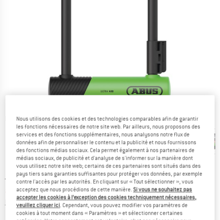
Photos détaillées
Nous utilisons des cookies et des technologies comparables afin de garantir
les fonctions nécessaires de notre site web. Par ailleurs, nous proposons des
services et des fonctions supplémentaires, nous analysons notre flux de
données afin de personnaliser le contenu et la publicité et nous fournissons
des fonctions médias sociaux. Cela permet également à nos partenaires de
médias sociaux, de publicité et d'analyse de s'informer sur la manière dont
vous utilisez notre site web; certains de ces partenaires sont situés dans des
pays tiers sans garanties suffisantes pour protéger vos données, par exemple
Prix initial :
Prix:
59,95
€
contre l'accès par les autorités. En cliquant sur « Tout sélectionner », vous
à partir de
41,97
€
acceptez que nous procédions de cette manière.
Si vous ne souhaitez pas
TVA incl.
accepter les cookies à l’exception des cookies techniquement nécessaires,
Informations sur les frais de livraison. Ouvre une bo
hors Frais de livraison
veuillez cliquer ici
. Cependant, vous pouvez modifier vos paramètres de
cookies à tout moment dans « Paramètres » et sélectionner certaines