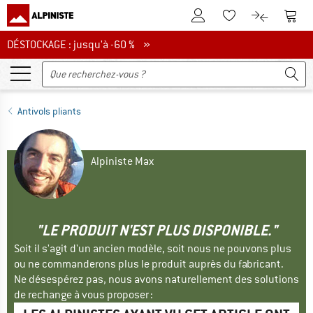
Vers le compte client
Vers 
Vers la liste d'env
Vers le com
DÉSTOCKAGE : jusqu'à -60 %
DÉSTOCKAGE : jusqu'à -60 % »
Antivols pliants
Alpiniste Max
"LE PRODUIT N'EST PLUS DISPONIBLE."
Soit il s'agit d'un ancien modèle, soit nous ne pouvons plus
ou ne commanderons plus le produit auprès du fabricant.
Ne désespérez pas, nous avons naturellement des solutions
de rechange à vous proposer :