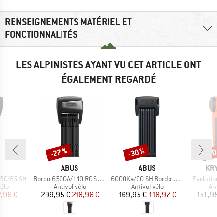
RENSEIGNEMENTS MATÉRIEL ET
FONCTIONNALITÉS
LES ALPINISTES AYANT VU CET ARTICLE ONT
ÉGALEMENT REGARDÉ
-27 %
-30 %
-30
Remise
Remise
Rem
QUE
MARQUE
MARQUE
MA
S
ABUS
ABUS
KRY
Article
Article
Article
55C/85 SH
Bordo 6500A/110 RC Smart X
6000Ka/90 SH Bordo Alarm
Evolutio
 group
Product group
Product group
Pr
vélo
Antivol vélo
Antivol vélo
Ant
ix
ix réduit
Prix
Prix réduit
Prix
Prix réduit
7,96 €
299,95 €
218,96 €
169,95 €
118,97 €
151,9