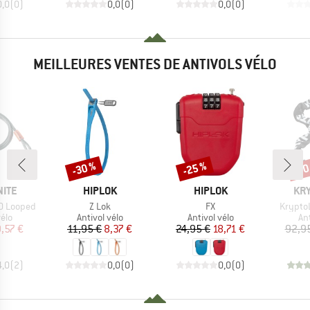
0,0
(
0
)
0,0
(
0
)
0,0
(
0
)
MEILLEURES VENTES DE ANTIVOLS VÉLO
-30 %
-25 %
-30
Remise
Remise
Rem
MARQUE
MARQUE
MA
NITE
HIPLOK
HIPLOK
KRY
Article
Article
Article
10 Looped
Z Lok
FX
KryptoL
 group
Product group
Product group
Pr
vélo
Antivol vélo
Antivol vélo
Ant
ix
ix réduit
Prix
Prix réduit
Prix
Prix réduit
,57 €
11,95 €
8,37 €
24,95 €
18,71 €
92,9
4,0
(
2
)
0,0
(
0
)
0,0
(
0
)