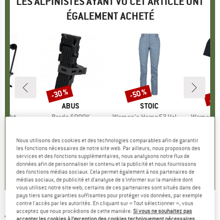
LES ALPINISTES AYANT VU CET ARTICLE ONT
ÉGALEMENT ACHETÉ
Jus
-30 %
-50 %
Remise
Remise
Rem
UE
EB
MARQUE
ABUS
MARQUE
STOIC
 Light
Article
Bordo 6000K
Article
Women's Hemp53 ValenSt. Pant
Article
Women's Merino180
group
gages
Product group
Antivol vélo
Product group
Pantalon de loisirs
Produ
Haut 
 €
ix
109,95 €
à partir de
Prix
Prix réduit
119,95 €
Prix
Prix réduit
59,98 €
89,95 
Nous utilisons des cookies et des technologies comparables afin de garantir
76,97 €
4
les fonctions nécessaires de notre site web. Par ailleurs, nous proposons des
services et des fonctions supplémentaires, nous analysons notre flux de
4,8
(
4
)
4,6
(
22
)
données afin de personnaliser le contenu et la publicité et nous fournissons
4,0
(
1
)
des fonctions médias sociaux. Cela permet également à nos partenaires de
médias sociaux, de publicité et d'analyse de s'informer sur la manière dont
vous utilisez notre site web; certains de ces partenaires sont situés dans des
pays tiers sans garanties suffisantes pour protéger vos données, par exemple
contre l'accès par les autorités. En cliquant sur « Tout sélectionner », vous
ABUS
-
6500K/120 SH Bordo Granit - Antivol
acceptez que nous procédions de cette manière.
Si vous ne souhaitez pas
accepter les cookies à l’exception des cookies techniquement nécessaires,