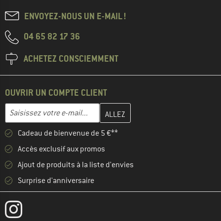
ENVOYEZ-NOUS UN E-MAIL !
04 65 82 17 36
ACHETEZ CONSCIEMMENT
OUVRIR UN COMPTE CLIENT
Entrez votre adresse e-mail ici et créez votre compte client à la 
Adresse e-mail
Cadeau de bienvenue de 5 €**
Accès exclusif aux promos
Ajout de produits à la liste d'envies
Surprise d'anniversaire