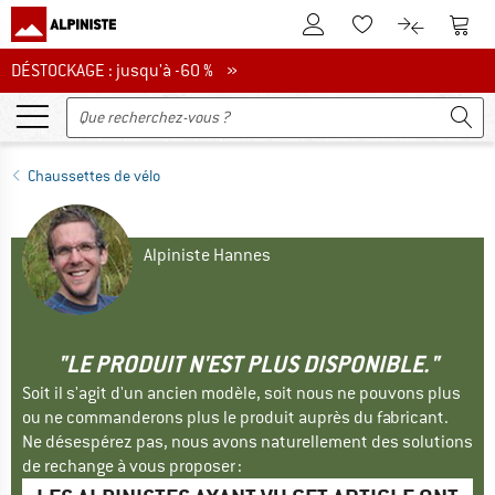
Vers le compte client
Vers 
Vers la liste d'env
Vers le com
DÉSTOCKAGE : jusqu'à -60 %
DÉSTOCKAGE : jusqu'à -60 % »
Chaussettes de vélo
Alpiniste Hannes
"LE PRODUIT N'EST PLUS DISPONIBLE."
Soit il s'agit d'un ancien modèle, soit nous ne pouvons plus
ou ne commanderons plus le produit auprès du fabricant.
Ne désespérez pas, nous avons naturellement des solutions
de rechange à vous proposer :