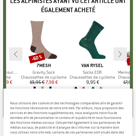
LES ALPINISTES AYANT VU CET ARTICLE ONT
ÉGALEMENT ACHETÉ
Jus
-60 %
Remise
Rem
E
NO
MARQUE
7MESH
MARQUE
VAN RYSEL
Insulated
Article
Gravity Sock
Article
Socks EDR
Article
Merino MTB
oup
clisme
Product group
Chaussettes de cyclisme
Product group
Chaussettes de cyclisme
Product 
Chaussett
ix
ix réduit
0,99 €
19,95 €
Prix
Prix réduit
7,98 €
9,95 €
Prix
17,95 
+
3
4,5
(
4
)
0,0
(
0
)
0,0
(
0
)
Nous utilisons des cookies et des technologies comparables afin de garantir
les fonctions nécessaires de notre site web. Par ailleurs, nous proposons des
services et des fonctions supplémentaires, nous analysons notre flux de
données afin de personnaliser le contenu et la publicité et nous fournissons
des fonctions médias sociaux. Cela permet également à nos partenaires de
médias sociaux, de publicité et d'analyse de s'informer sur la manière dont
7MESH
-
Fading Light Sock - Chaussettes de
vous utilisez notre site web; certains de ces partenaires sont situés dans des