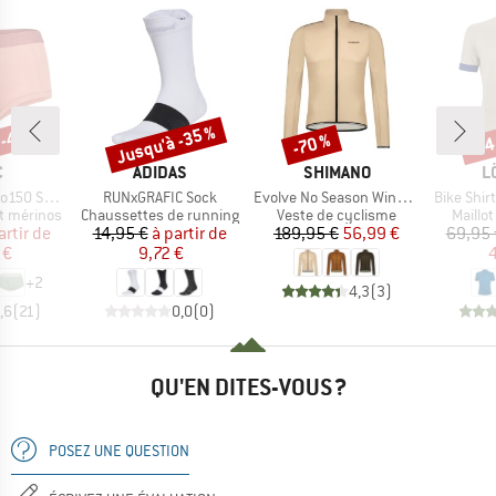
 -40 %
Jusqu'à -35 %
-70 %
-34
Remise
Remise
Rem
QUE
MARQUE
MARQUE
M
C
ADIDAS
SHIMANO
L
Article
Article
Article
St. Hipster
RUNxGRAFIC Sock
Evolve No Season Windbreaker
Bike Shir
Product group
Product group
Produc
t mérinos
Chaussettes de running
Veste de cyclisme
Maillo
ix
ix réduit
Prix
Prix réduit
Prix
Prix réduit
artir de
14,95 €
à partir de
189,95 €
56,99 €
69,95 
 €
9,72 €
4
+
2
4,3
(
3
)
,6
(
21
)
0,0
(
0
)
QU'EN DITES-VOUS ?
POSEZ UNE QUESTION