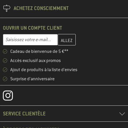
ACHETEZ CONSCIEMMENT
OUVRIR UN COMPTE CLIENT
Entrez votre adresse e-mail ici et créez votre compte client à la 
Adresse e-mail
Cadeau de bienvenue de 5 €**
Accès exclusif aux promos
Ajout de produits à la liste d'envies
Surprise d'anniversaire
SERVICE CLIENTÈLE