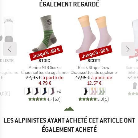
ÉGALEMENT REGARDÉ
Jusqu'à -80 %
Jusqu'à -30 %
-25
Remise
Remise
Rem
MARQUE
MARQUE
CLISTE
STOIC
SCOTT
le
Article
Article
Article
Merino MTB Socks
Block Stripe Crew
Sciroc
Product group
Product group
Produ
e cyclisme
Chaussettes de cyclisme
Chaussettes de cyclisme
Gilet
ix
Prix
Prix réduit
Prix
Prix réduit
 €
22,95 €
à partir de
17,95 €
à partir de
54,9
4,79 €
12,57 €
+
2
0,0
(
0
)
4,7
(
63
)
5,0
(
1
)
LES ALPINISTES AYANT ACHETÉ CET ARTICLE ONT
ÉGALEMENT ACHETÉ