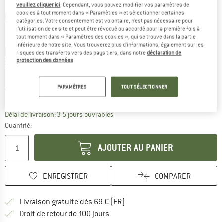
veuillez cliquer ici
. Cependant, vous pouvez modifier vos paramètres de
cookies à tout moment dans « Paramètres » et sélectionner certaines
Couleur:
Mint
catégories. Votre consentement est volontaire, n’est pas nécessaire pour
l’utilisation de ce site et peut être révoqué ou accordé pour la première fois à
tout moment dans « Paramètres des cookies », qui se trouve dans la partie
inférieure de notre site. Vous trouverez plus d'informations, également sur les
-30 %
-35 %
risques des transferts vers des pays tiers, dans notre
déclaration de
protection des données
.
Sélectionner taille:
XS
S
M
L
XL
XXL
PARAMÈTRES
TOUT SÉLECTIONNER
Guide des tailles
Le lien s'ouvre dans une boîte d'inf
Délai de livraison: 3-5 jours ouvrables
Quantité:
AJOUTER AU PANIER
ENREGISTRER
COMPARER
Trouve les infos sur la livrais
Livraison gratuite dès 69 € (FR)
Trouve les informations de paiemen
Droit de retour de 100 jours