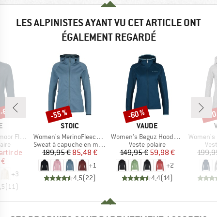
LES ALPINISTES AYANT VU CET ARTICLE ONT
ÉGALEMENT REGARDÉ
 -65 %
-55 %
-60 %
-60
Remise
Remise
Rem
UE
MARQUE
MARQUE
E
STOIC
VAUDE
Article
Article
Article
e Jacket II
Women's MerinoFleece335 KuolpaSt. II Zip Hoody
Women's Beguz Hoody Jacket
Women's Pell
group
Product group
Product group
Pro
aire
Sweat à capuche en mérinos
Veste polaire
Vest
ix
ix réduit
Prix
Prix réduit
Prix
Prix réduit
artir de
189,95 €
85,48 €
149,95 €
59,98 €
199,9
 €
+
1
+
2
+
3
4,5
(
22
)
4,4
(
14
)
,5
(
11
)