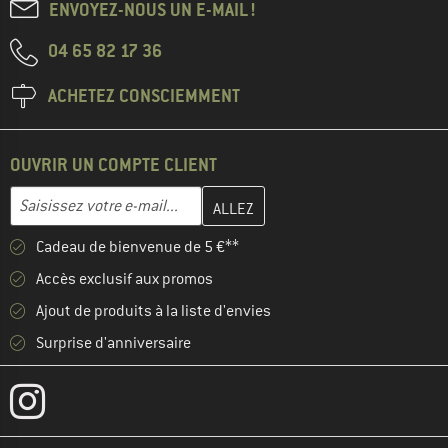
ENVOYEZ-NOUS UN E-MAIL !
04 65 82 17 36
ACHETEZ CONSCIEMMENT
OUVRIR UN COMPTE CLIENT
Entrez votre adresse e-mail ici et créez votre compte client à la 
Adresse e-mail
Cadeau de bienvenue de 5 €**
Accès exclusif aux promos
Ajout de produits à la liste d'envies
Surprise d'anniversaire