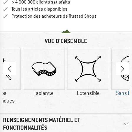
> 4 000 000 clients satisfaits
Tous les articles disponibles
Trouve toutes les i
Protection des acheteurs de Trusted Shops
VUE D'ENSEMBLE
res
Isolant.e
Extensible
Sans P
tiques
RENSEIGNEMENTS MATÉRIEL ET
FONCTIONNALITÉS