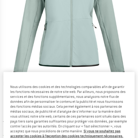
Photos détaillées
Nous utilisons des cookies et des technologies comparables afin de garantir
les fonctions nécessaires de notre site web. Par ailleurs, nous proposons des
services et des fonctions supplémentaires, nous analysons notre flux de
données afin de personnaliser le contenu et la publicité et nous fournissons
des fonctions médias sociaux. Cela permet également à nos partenaires de
médias sociaux, de publicité et d'analyse de s'informer sur la manière dont
vous utilisez notre site web; certains de ces partenaires sont situés dans des
Prix initial :
Prix:
109,95
€
pays tiers sans garanties suffisantes pour protéger vos données, par exemple
contre l'accès par les autorités. En cliquant sur « Tout sélectionner », vous
71,47
€
TVA incl.
acceptez que nous procédions de cette manière.
Si vous ne souhaitez pas
France. Informations sur les frais de l
Livraison gratuite
(FR)
accepter les cookies à l’exception des cookies techniquement nécessaires,