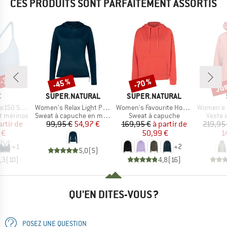
CES PRODUITS SONT PARFAITEMENT ASSORTIS
 -35 %
Jus
-45 %
-70 %
Remise
Remise
Rem
QUE
MARQUE
MARQUE
C
SUPER.NATURAL
SUPER.NATURAL
Article
Article
Article
jemSt. Bra
Women's Relax Light Pocket Hoodie
Women's Favourite Hoodie
Women's KalmarS
Product group
Product group
Produc
t mérinos
Sweat à capuche en mérinos
Sweat à capuche
Veste 
ix
ix réduit
Prix
Prix réduit
Prix
Prix réduit
artir de
99,95 €
54,97 €
169,95 €
à partir de
219,95
 €
50,99 €
1
+
1
+
2
5,0
(
5
)
,3
(
10
)
4,8
(
16
)
QU'EN DITES-VOUS ?
POSEZ UNE QUESTION