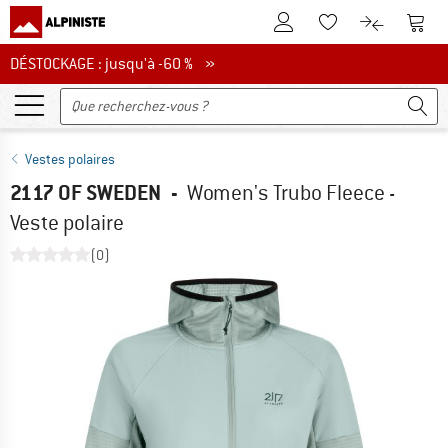
Vers le compte client
Vers 
Vers la liste d'env
Vers le com
DÉSTOCKAGE : jusqu'à -60 %
DÉSTOCKAGE : jusqu'à -60 % »
Vestes polaires
2117 OF SWEDEN
-
Women's Trubo Fleece -
Veste polaire
(0)