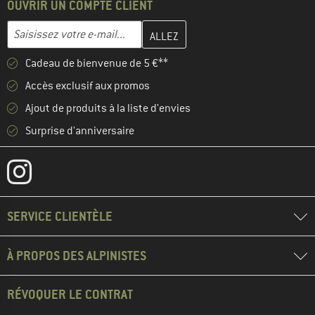
OUVRIR UN COMPTE CLIENT
Entrez votre adresse e-mail ici et créez votre compte client à la 
Adresse e-mail
Cadeau de bienvenue de 5 €**
Accès exclusif aux promos
Ajout de produits à la liste d'envies
Surprise d'anniversaire
SERVICE CLIENTÈLE
À PROPOS DES ALPINISTES
RÉVOQUER LE CONTRAT