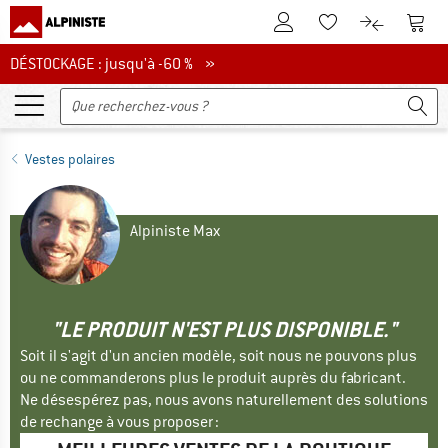
Vers le compte client
Vers 
Vers la liste d'env
Vers le com
DÉSTOCKAGE : jusqu'à -60 %
DÉSTOCKAGE : jusqu'à -60 % »
Vestes polaires
Alpiniste Max
"LE PRODUIT N'EST PLUS DISPONIBLE."
Soit il s'agit d'un ancien modèle, soit nous ne pouvons plus
ou ne commanderons plus le produit auprès du fabricant.
Ne désespérez pas, nous avons naturellement des solutions
de rechange à vous proposer :