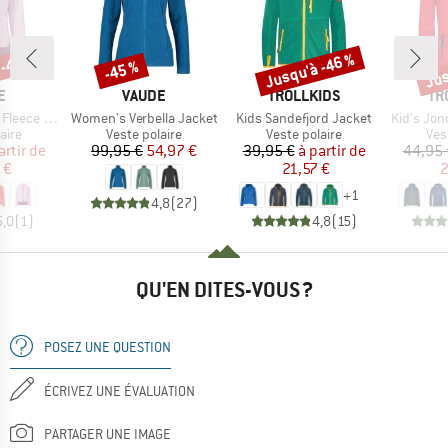
 -40 %
Jusqu'à -46 %
Jus
-45 %
Remise
Remise
Rem
UE
MARQUE
MARQUE
MA
E
VAUDE
TROLLKIDS
TR
Article
Article
Article
 Jacket II
Women's Verbella Jacket
Kids Sandefjord Jacket
Kid's Jon
group
Product group
Product group
Pro
aire
Veste polaire
Veste polaire
Ves
ix
ix réduit
Prix
Prix réduit
Prix
Prix réduit
artir de
99,95 €
54,97 €
39,95 €
à partir de
44,95 
 €
21,57 €
2
+
1
4,8
(
27
)
5,0
(
1
)
4,8
(
15
)
QU'EN DITES-VOUS ?
POSEZ UNE QUESTION
ÉCRIVEZ UNE ÉVALUATION
PARTAGER UNE IMAGE