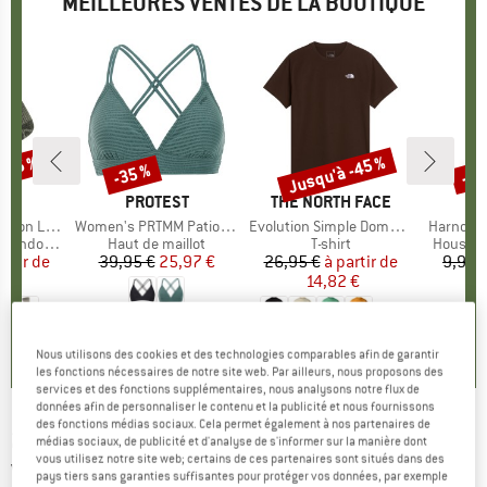
MEILLEURES VENTES DE LA BOUTIQUE
 -45 %
Jusqu'à -45 %
-35 %
-57
Remise
Remise
Rem
QUE
C
MARQUE
PROTEST
MARQUE
THE NORTH FACE
ight Socks
Article
Women's PRTMM Patio Triangle
Article
Evolution Simple Dome Short Sleeve
Article
Harnosan
andonnée
Product group
Haut de maillot
Product group
T-shirt
Product
Housse 
artir de
ix
ix réduit
39,95 €
Prix
Prix réduit
25,97 €
26,95 €
à partir de
Prix
Prix réduit
9,95 
 €
14,82 €
+
13
4,9
(
23
)
7
(
252
)
4,8
(
8
)
Nous utilisons des cookies et des technologies comparables afin de garantir
les fonctions nécessaires de notre site web. Par ailleurs, nous proposons des
services et des fonctions supplémentaires, nous analysons notre flux de
données afin de personnaliser le contenu et la publicité et nous fournissons
des fonctions médias sociaux. Cela permet également à nos partenaires de
2117 OF SWEDEN
-
Women's Skuru Fleece -
médias sociaux, de publicité et d'analyse de s'informer sur la manière dont
vous utilisez notre site web; certains de ces partenaires sont situés dans des
Veste polaire
pays tiers sans garanties suffisantes pour protéger vos données, par exemple