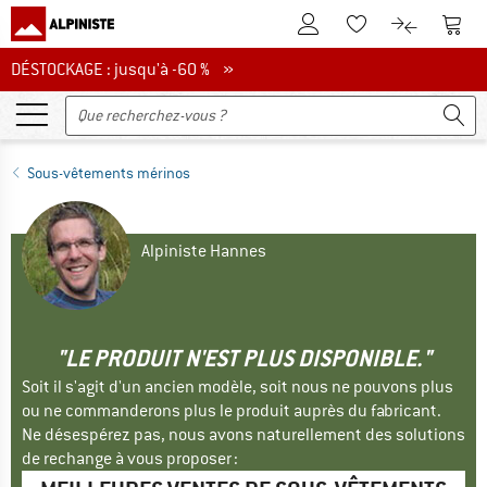
Vers le compte client
Vers 
Vers la liste d'env
Vers le com
DÉSTOCKAGE : jusqu'à -60 %
DÉSTOCKAGE : jusqu'à -60 % »
Sous-vêtements mérinos
Alpiniste Hannes
"LE PRODUIT N'EST PLUS DISPONIBLE."
Soit il s'agit d'un ancien modèle, soit nous ne pouvons plus
ou ne commanderons plus le produit auprès du fabricant.
Ne désespérez pas, nous avons naturellement des solutions
de rechange à vous proposer :