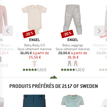
-20 %
-20 %
-20
Remise
Remise
Rem
UE
MARQUE
MARQUE
WA
ENGEL
ENGEL
Article
Article
Article
ve L/S Tee
Baby Body S/S
Baby Leggings
Pantalon long bé
Product group
Product group
Prod
t mérinos
Sous-vêtement mérinos
Sous-vêtement mérinos
Panta
ix
ix réduit
Prix
Prix réduit
Prix
Prix réduit
5,96 €
31,95 €
à partir de
23,95 €
à partir de
35,95 
25,56 €
19,16 €
2
5,0
(
3
)
5,0
(
3
)
5,0
(
3
)
PRODUITS PRÉFÉRÉS DE 2117 OF SWEDEN