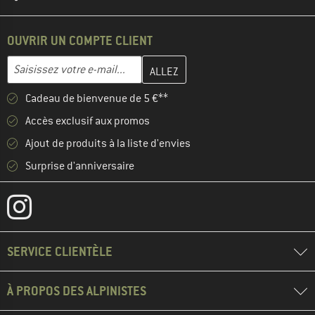
OUVRIR UN COMPTE CLIENT
Entrez votre adresse e-mail ici et créez votre compte client à la 
Adresse e-mail
Cadeau de bienvenue de 5 €**
Accès exclusif aux promos
Ajout de produits à la liste d'envies
Surprise d'anniversaire
SERVICE CLIENTÈLE
À PROPOS DES ALPINISTES