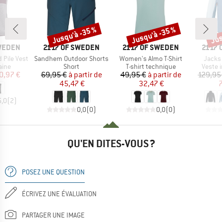
Jusqu'à -35 %
Jusqu'à -35 %
Jus
Remise
Remise
Rem
MARQUE
MARQUE
MARQ
SWEDEN
2117 OF SWEDEN
2117 OF SWEDEN
2117 
Article
Article
Article
Pile Vest
Sandhem Outdoor Shorts
Women's Almo T-Shirt
Jacks
group
Product group
Product group
Produc
laine
Short
T-shirt technique
Veste 
ix
ix réduit
Prix
Prix réduit
Prix
Prix réduit
0,97 €
69,95 €
à partir de
49,95 €
à partir de
129,95
45,47 €
32,47 €
7
5,0
(
2
)
0,0
(
0
)
0,0
(
0
)
QU'EN DITES-VOUS ?
POSEZ UNE QUESTION
ÉCRIVEZ UNE ÉVALUATION
PARTAGER UNE IMAGE