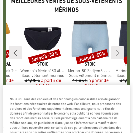
MEILLEURES VENTES DE SOUS-VÊTEMENTS
MÉRINOS
 -45 %
Jusqu'à -30 %
Jusqu'à -55 %
Jus
Remise
Remise
Rem
TURAL
MARQUE
STOIC
MARQUE
STOIC
MA
HEB
glück Tee
Article
Women's Merino150 AlsenSt. Brief
Article
Merino150 SadjemSt. Boxer
Article
MerinoMix165 
roup
érinos
Product group
Sous-vêtement mérinos
Product group
Sous-vêtement mérinos
Product 
Sous-vêt
artir de
ix
ix réduit
34,95 €
à partir de
Prix
Prix réduit
44,95 €
à partir de
Prix
Prix réduit
34,95 
 €
24,47 €
20,23 €
+
3
+
9
Nous utilisons des cookies et des technologies comparables afin de garantir
,8
(
12
)
4,8
(
44
)
4,6
(
19
)
les fonctions nécessaires de notre site web. Par ailleurs, nous proposons des
services et des fonctions supplémentaires, nous analysons notre flux de
données afin de personnaliser le contenu et la publicité et nous fournissons
des fonctions médias sociaux. Cela permet également à nos partenaires de
médias sociaux, de publicité et d'analyse de s'informer sur la manière dont
2117 OF SWEDEN
-
vous utilisez notre site web; certains de ces partenaires sont situés dans des
Women's Pauki Pant -
pays tiers sans garanties suffisantes pour protéger vos données, par exemple