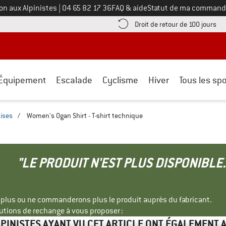
Appelez-nous au
on aux Alpinistes
|
04 65 82 17 36
FAQ & aide
Statut de ma command
e les informations de paiement ici ! Ouvre une boîte d'information
Tro
Droit de retour de 100 jours
Équipement
Escalade
Cyclisme
Hiver
Tous les spo
ises
/
Women's Ogan Shirt - T-shirt technique
"LE PRODUIT N'EST PLUS DISPONIBLE.
s plus ou ne commanderons plus le produit auprès du fabricant.
tions de rechange à vous proposer :
LPINISTES AYANT VU CET ARTICLE ONT ÉGALEMENT 