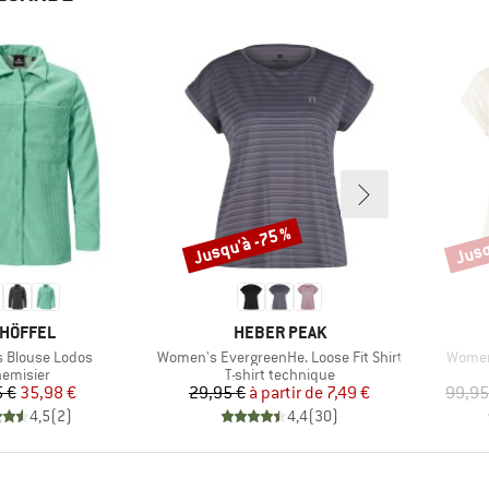
Jusqu'à -75 %
Jusq
Remise
Remi
RQUE
MARQUE
HÖFFEL
HEBER PEAK
Article
Article
 Blouse Lodos
Women's EvergreenHe. Loose Fit Shirt
Women'
oduct group
Product group
emisier
T-shirt technique
Prix
Prix réduit
Prix
Prix réduit
 €
35,98 €
29,95 €
à partir de
7,49 €
99,95
4,5
(
2
)
4,4
(
30
)