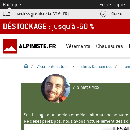
Vers le
Boutique
Posez la questi
Trouv
Livraison gratuite dès 69 € (FR)
Klarna
DÉSTOCKAGE : jusqu'à -60 %
Vêtements
Chaussures
Page d'accueil
/
Vêtements outdoor
/
T-shirts & chemises
/
Chem
Alpiniste Max
Soit il s'agit d'un ancien modèle, soit nous ne pouvon
Ne désespérez pas, nous avons naturellement des solu
LES A