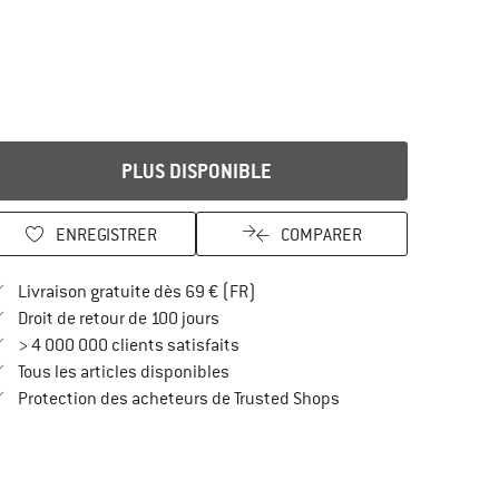
PLUS DISPONIBLE
ENREGISTRER
COMPARER
Trouve les infos sur la livraison 
Livraison gratuite dès 69 € (FR)
Trouve les informations de paiement i
Droit de retour de 100 jours
> 4 000 000 clients satisfaits
Tous les articles disponibles
Trouve toutes les infos
Protection des acheteurs de Trusted Shops