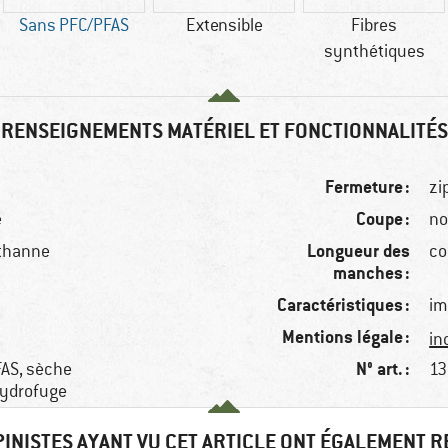
Sans PFC/PFAS
Extensible
Fibres
synthétiques
RENSEIGNEMENTS MATÉRIEL ET FONCTIONNALITÉS
Fermeture :
zi
Coupe :
e
no
Longueur des
sthanne
co
manches :
Caractéristiques :
im
Mentions légale :
in
N° art. :
FAS, sèche
13
hydrofuge
PINISTES AYANT VU CET ARTICLE ONT ÉGALEMENT 