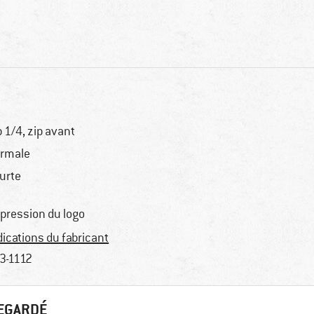
p 1/4, zip avant
rmale
urte
pression du logo
dications du fabricant
3-1112
REGARDÉ