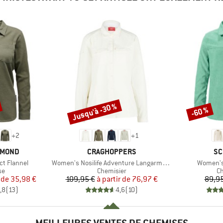
Jusqu'à -30 %
-60 %
Remise
Remise
+
2
+
1
MARQUE
MA
AMOND
CRAGHOPPERS
SC
Article
Article
t Flannel
Women's Nosilife Adventure Langarm Bluse III
Women's
t group
Product group
Pr
se
Chemisier
Ch
ix
ix réduit
Prix
Prix réduit
 de
35,98 €
109,95 €
à partir de
76,97 €
89,95
,8
(
13
)
4,6
(
10
)