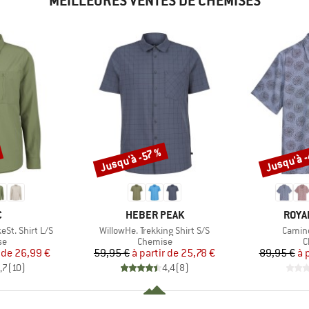
MEILLEURES VENTES DE CHEMISES
Jusqu'à 
Jusqu'à -57 %
Remise
Remise
QUE
MARQUE
MARQ
C
HEBER PEAK
ROYA
Article
Article
St. Shirt L/S
WillowHe. Trekking Shirt S/S
Camino
t group
Product group
P
se
Chemise
C
ix
ix réduit
Prix
Prix réduit
 de
26,99 €
59,95 €
à partir de
25,78 €
89,95 €
à 
,7
(
10
)
4,4
(
8
)