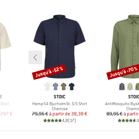
Jusqu'à -52 %
Jusqu'à -70 %
Remise
Remise
MARQUE
MAR
E
STOIC
STOI
Article
Article
Shirt
Hemp54 BjurholmSt. S/S Shirt
AntiMosquito Byske
up
Product group
Produc
Chemise
Chemi
duit
Prix
Prix réduit
Pr
Pr
7,97 €
79,95 €
à partir de
38,38 €
89,95 €
à partir
)
4,8
(
17
)
4