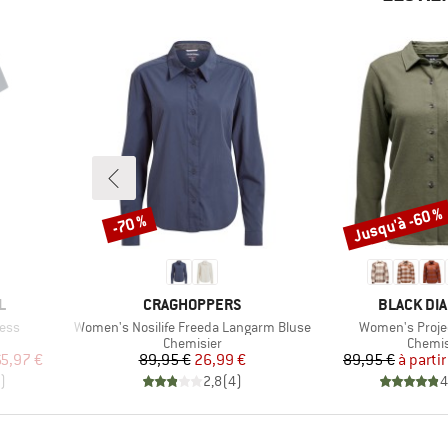
Jusqu'à -60 %
-70 %
Remise
Remise
MARQUE
MARQUE
L
CRAGHOPPERS
BLACK DI
Article
Article
ess
Women's Nosilife Freeda Langarm Bluse
Women's Projec
roup
Product group
Produc
Chemisier
Chemi
duit
Prix
Prix réduit
Pr
Pr
65,97 €
89,95 €
26,99 €
89,95 €
à partir
)
2,8
(
4
)
4