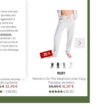
 notre site web.
e données afin
t également à
z notre site
er vos données,
us procédions de
écessaires,
ramètres » et
on de ce site et
 trouve dans la
rts vers des pays
-30 %
Remise
UE
R.NATURAL
MARQUE
ROXY
 Grava Jersey
Article
Women's On The Seashore Linen Cargo Trousers
t group
t de cyclisme
Product group
Pantalon de loisirs
5 €
Prix
Prix réduit
32,49 €
59,95 €
Prix
Prix réduit
41,97 €
3,8
(
26
)
4,8
(
13
)