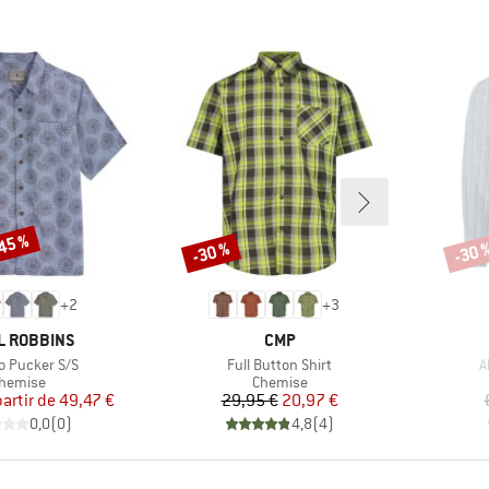
-45 %
-30 %
-30 
Remise
Remi
+
2
+
3
UE
MARQUE
L ROBBINS
CMP
Article
A
 Pucker S/S
Full Button Shirt
A
roduct group
Product group
hemise
Chemise
Prix
Prix réduit
Prix
Prix réduit
partir de
49,47 €
29,95 €
20,97 €
0,0
(
0
)
4,8
(
4
)