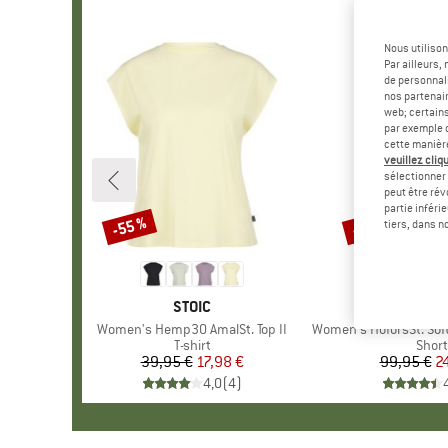
Nous utilison
Par ailleurs
de personnali
nos partenair
web; certain
par exemple c
cette manièr
veuillez cliqu
sélectionner 
peut être rév
partie inféri
-55 %
-75 %
Remise
Remise
tiers, dans n
MARQUE
STOIC
MAR
STOI
Article
Women's Hemp30 AmalSt. Top II
Article
Women's HoforsSt. Softshell
Product group
T-shirt
Prod
Short
39,95 €
Prix
Prix réduit
17,98 €
99,95 €
Pr
Pr
2
4,0
(
4
)