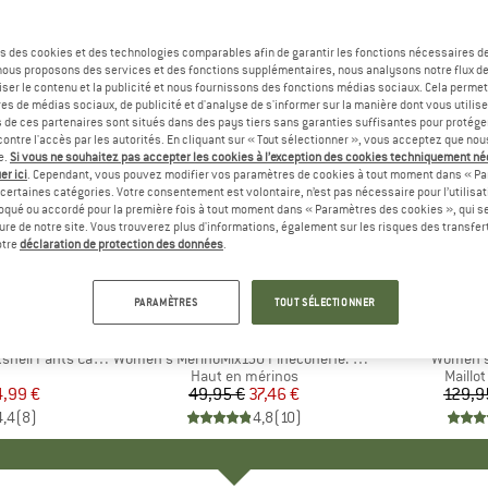
s des cookies et des technologies comparables afin de garantir les fonctions nécessaires de
, nous proposons des services et des fonctions supplémentaires, nous analysons notre flux d
ser le contenu et la publicité et nous fournissons des fonctions médias sociaux. Cela perme
es de médias sociaux, de publicité et d'analyse de s'informer sur la manière dont vous utilise
s de ces partenaires sont situés dans des pays tiers sans garanties suffisantes pour protég
ontre l'accès par les autorités. En cliquant sur « Tout sélectionner », vous acceptez que no
e.
Si vous ne souhaitez pas accepter les cookies à l’exception des cookies techniquement n
er ici
. Cependant, vous pouvez modifier vos paramètres de cookies à tout moment dans « Pa
certaines catégories. Votre consentement est volontaire, n’est pas nécessaire pour l’utilisati
oqué ou accordé pour la première fois à tout moment dans « Paramètres des cookies », qui se
eure de notre site. Vous trouverez plus d'informations, également sur les risques des transfe
-25 %
-75 %
Remise
Remise
otre
déclaration de protection des données
.
+
3
PARAMÈTRES
TOUT SÉLECTIONNER
QUE
C
MARQUE
HEBER PEAK
MARQ
SUPE
 Pants Capri Light
Article
Women's MerinoMix150 PineconeHe. Loose Tank
Article
Women's
uct group
Product group
Haut en mérinos
Produc
Maillo
ix
ix réduit
4,99 €
49,95 €
Prix
Prix réduit
37,46 €
129,9
4,4
(
8
)
4,8
(
10
)