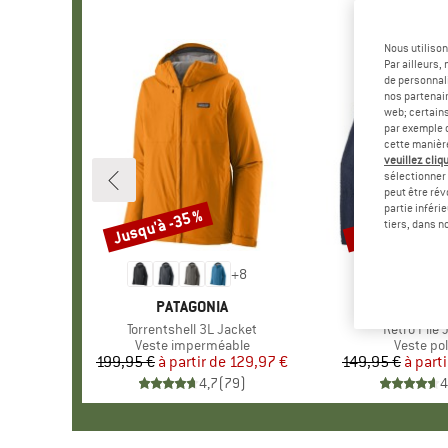
Nous utilison
Par ailleurs
de personnali
nos partenair
web; certain
par exemple c
cette manièr
veuillez cliqu
sélectionner 
peut être rév
partie inféri
Jusqu'à -35 %
Jusqu'à -35 %
Remise
Remise
tiers, dans n
+
8
MARQUE
PATAGONIA
MARQU
PATAGO
Article
Torrentshell 3L Jacket
Article
Retro Pile 
Product group
Veste imperméable
Product 
Veste pol
199,95 €
à partir de
Prix
Prix réduit
129,97 €
149,95 €
à parti
Pr
Pr
4,7
(
79
)
4