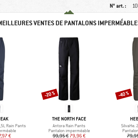
N° art. :
10
MEILLEURES VENTES DE PANTALONS IMPERMÉABLE
-20 %
-40 %
Remise
Remise
MARQUE
MAR
PEAK
THE NORTH FACE
HEB
Article
Article
,5L Rain Pants
Antora Rain Pants
SilvaHe. 
p
Product group
Product
erméable
Pantalon imperméable
Pantalo
ix
ix réduit
Prix
Prix réduit
7,97 €
99,95 €
79,96 €
79,9