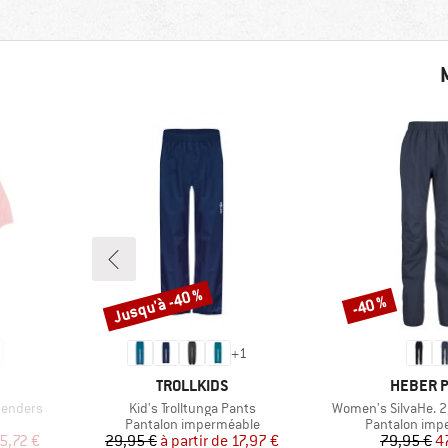
Jusqu'à -40 %
-40 %
Remise
Remise
+
1
MARQUE
MARQUE
TROLLKIDS
HEBER 
Article
Article
penders
Kid's Trolltunga Pants
Women's SilvaHe. 2
Product group
Product grou
Pantalon imperméable
Pantalon imp
duit
Prix
Prix réduit
Pr
Pr
5,72 €
29,95 €
à partir de
17,97 €
79,95 €
4