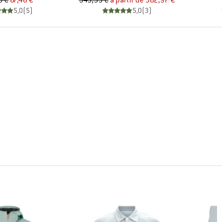
5 €
67,46 €
549,95 €
à partir de
362,97 €
5,0
(
5
)
5,0
(
3
)