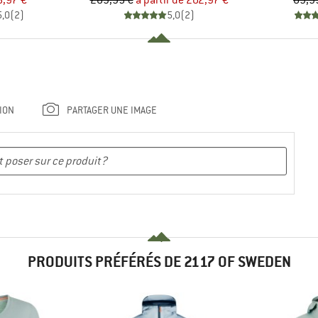
5,97 €
289,95 €
à partir de
202,97 €
89,9
5,0
(
2
)
5,0
(
2
)
ION
PARTAGER UNE IMAGE
PRODUITS PRÉFÉRÉS DE 2117 OF SWEDEN