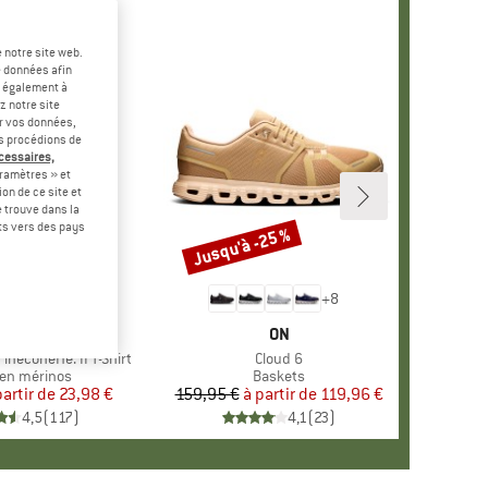
 notre site web.
e données afin
t également à
z notre site
er vos données,
us procédions de
écessaires,
ramètres » et
on de ce site et
 trouve dans la
rts vers des pays
-60 %
Jusqu'à -25 %
Remise
+
4
+
8
RQUE
ER PEAK
MARQUE
ON
ineconeHe. II T-Shirt
Article
Cloud 6
ct group
en mérinos
Product group
Baskets
partir de
Prix
Prix réduit
23,98 €
159,95 €
à partir de
Prix
Prix réduit
119,96 €
4,5
(
117
)
4,1
(
23
)