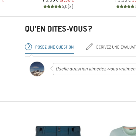
 €
79,95 €
67,96 €
79,95 €
5
)
5,0
(
2
)
QU'EN DITES-VOUS ?
POSEZ UNE QUESTION
ÉCRIVEZ UNE ÉVALUAT