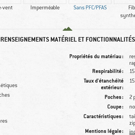
-vent
Imperméable
Sans PFC/PFAS
Fi
synth
RENSEIGNEMENTS MATÉRIEL ET FONCTIONNALITÉS
Propriétés du matériau :
re
ra
Respirabilité :
15
Taux d'étanchéité
15
hétiques
extérieur :
uches
Poches :
2 
Coupe :
no
Caractéristiques :
ta
ures
zi
Mentions légale :
in