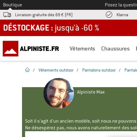
Vers le
Boutique
Posez la questi
Trouv
Livraison gratuite dès 69 € (FR)
Klarna
DÉSTOCKAGE : jusqu'à -60 %
Vêtements
Chaussures
Page d'accueil
/
Vêtements outdoor
/
Pantalons outdoor
/
Pantal
Alpiniste Max
Soit il s'agit d'un ancien modèle, soit nous ne pouvon
Ne désespérez pas, nous avons naturellement des solu