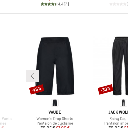
)
4,4
(
7
)
-30 %
-15 %
Remise
Remise
MARQUE
MARQUE
VAUDE
JACK WOL
Article
Article
 Pants
Women's Drop Shorts
Rainy Day
Product group
Product grou
nnée
Pantalon de cyclisme
Pantalon imp
duit
Prix
Prix réduit
Pr
Pr