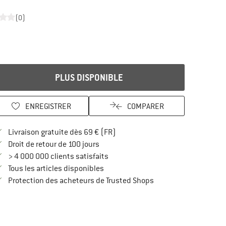
(0)
PLUS DISPONIBLE
ENREGISTRER
COMPARER
Trouve les infos sur la livraison 
Livraison gratuite dès 69 € (FR)
Trouve les informations de paiement i
Droit de retour de 100 jours
> 4 000 000 clients satisfaits
Tous les articles disponibles
Trouve toutes les infos
Protection des acheteurs de Trusted Shops