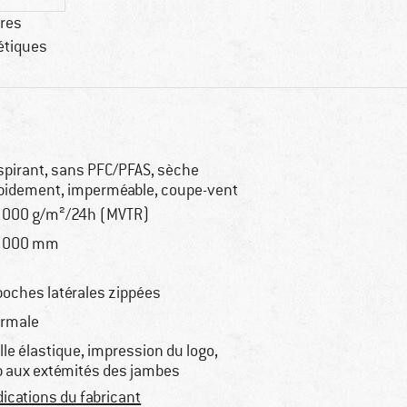
bres
étiques
spirant, sans PFC/PFAS, sèche
pidement, imperméable, coupe-vent
 000 g/m²/24h (MVTR)
 000 mm
poches latérales zippées
rmale
ille élastique, impression du logo,
p aux extémités des jambes
dications du fabricant