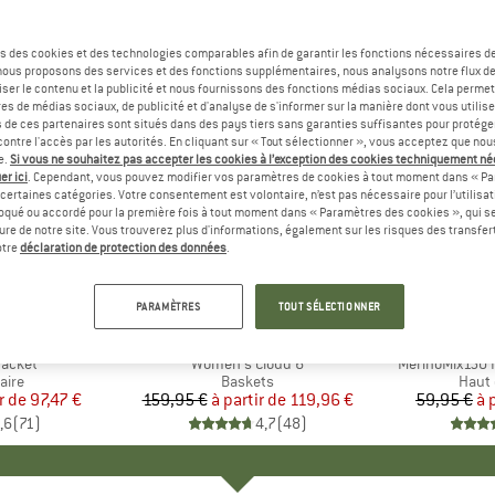
s des cookies et des technologies comparables afin de garantir les fonctions nécessaires de
, nous proposons des services et des fonctions supplémentaires, nous analysons notre flux d
ser le contenu et la publicité et nous fournissons des fonctions médias sociaux. Cela perme
es de médias sociaux, de publicité et d'analyse de s'informer sur la manière dont vous utilise
s de ces partenaires sont situés dans des pays tiers sans garanties suffisantes pour protég
ontre l'accès par les autorités. En cliquant sur « Tout sélectionner », vous acceptez que no
e.
Si vous ne souhaitez pas accepter les cookies à l’exception des cookies techniquement n
er ici
. Cependant, vous pouvez modifier vos paramètres de cookies à tout moment dans « Pa
certaines catégories. Votre consentement est volontaire, n’est pas nécessaire pour l’utilisati
oqué ou accordé pour la première fois à tout moment dans « Paramètres des cookies », qui se
eure de notre site. Vous trouverez plus d'informations, également sur les risques des transfe
Jusqu'à -25 %
Jusqu'à 
Remise
Remise
otre
déclaration de protection des données
.
+
1
+
10
PARAMÈTRES
TOUT SÉLECTIONNER
E
NIA
MARQUE
ON
MA
HEB
Jacket
Article
Women's Cloud 6
Article
MerinoMix150 P
group
aire
Product group
Baskets
Produ
Haut 
r de
ix
ix réduit
97,47 €
159,95 €
à partir de
Prix
Prix réduit
119,96 €
59,95 €
à 
,6
(
71
)
4,7
(
48
)