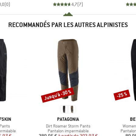
0,0
(
0
)
4,7
(
7
)
RECOMMANDÉS PAR LES AUTRES ALPINISTES
Jusqu'à -30 %
-25 %
Remise
Remise
MARQUE
MA
FSKIN
PATAGONIA
BE
Article
Article
 Pants
Dirt Roamer Storm Pants
Women'
p
Product group
Product
erméable
Pantalon imperméable
Pantalo
ix
ix réduit
Prix
Prix réduit