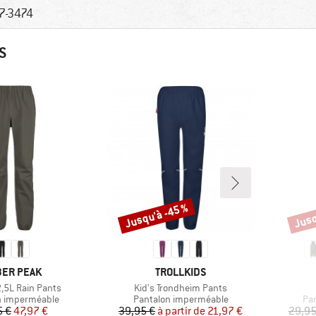
7-3474
S
Jusqu'à -45 %
Jusq
Remise
Remi
QUE
MARQUE
ER PEAK
TROLLKIDS
Article
2,5L Rain Pants
Kid's Trondheim Pants
 group
Product group
Pro
n imperméable
Pantalon imperméable
Pa
Prix
Prix réduit
Prix
Prix réduit
5 €
47,97 €
39,95 €
à partir de
21,97 €
29,95