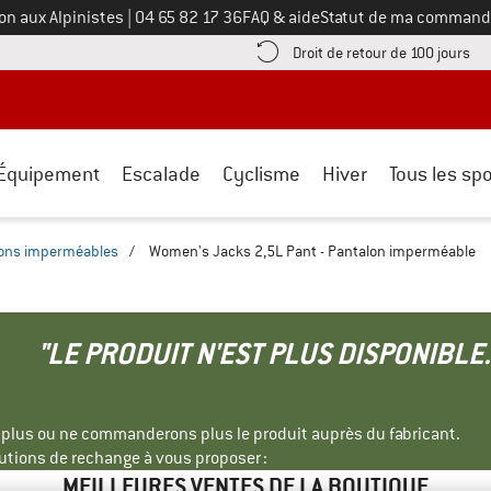
Appelez-nous au
on aux Alpinistes
|
04 65 82 17 36
FAQ & aide
Statut de ma command
e les informations de paiement ici ! Ouvre une boîte d'information
Tro
Droit de retour de 100 jours
Équipement
Escalade
Cyclisme
Hiver
Tous les spo
ons imperméables
/
Women's Jacks 2,5L Pant - Pantalon imperméable
"LE PRODUIT N'EST PLUS DISPONIBLE.
s plus ou ne commanderons plus le produit auprès du fabricant.
tions de rechange à vous proposer :
MEILLEURES VENTES DE LA BOUTIQUE