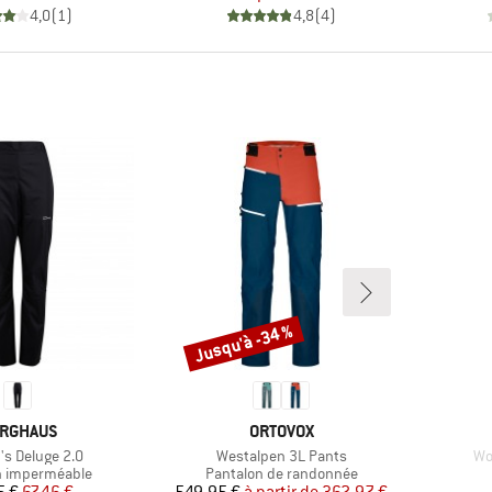
4,0
(
1
)
4,8
(
4
)
Jusqu'à -34 %
Remise
RQUE
MARQUE
RGHAUS
ORTOVOX
Article
Art
s Deluge 2.0
Westalpen 3L Pants
Wo
 group
Product group
n imperméable
Pantalon de randonnée
Prix
Prix réduit
Prix
Prix réduit