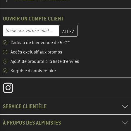
OUVRIR UN COMPTE CLIENT
Entrez votre adresse e-mail ici et créez votre compte client à la 
Adresse e-mail
Cadeau de bienvenue de 5 €**
Accès exclusif aux promos
Ajout de produits à la liste d'envies
Surprise d'anniversaire
SERVICE CLIENTÈLE
À PROPOS DES ALPINISTES