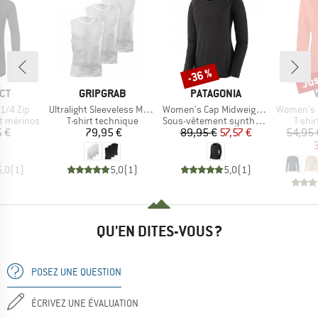
Jus
-36 %
Remise
Rem
E
MARQUE
MARQUE
CT
GRIPGRAB
PATAGONIA
Article
Article
Article
1/4 Zip
Ultralight Sleeveless Mesh Baselayer 3-Pack
Women's Cap Midweight Crew
Women's Essen
Product group
Product group
Produ
t mérinos
T-shirt technique
Sous-vêtement synthétique
T-shi
ix
Prix
Prix
Prix réduit
5 €
79,95 €
89,95 €
57,57 €
54,95 
3
5,0
(
1
)
5,0
(
1
)
5,0
(
1
)
QU'EN DITES-VOUS ?
POSEZ UNE QUESTION
ÉCRIVEZ UNE ÉVALUATION