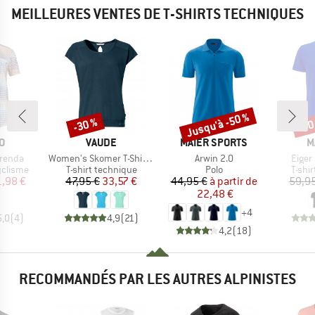
MEILLEURES VENTES DE T-SHIRTS TECHNIQUES
Jusqu'à -50 %
-30 %
-50
Remise
Remise
Rem
UE
MARQUE
MARQUE
M
O
VAUDE
MAIER SPORTS
M
Article
Article
Articl
renda
Women's Skomer T-Shirt III
Arwin 2.0
Eiger 
up
Product group
Product group
Produ
yclisme
T-shirt technique
Polo
T-shi
ix
ix réduit
Prix
Prix réduit
Prix
Prix réduit
1,98 €
47,95 €
33,57 €
44,95 €
à partir de
59,95
22,48 €
+
4
5,0
(
4
)
4,9
(
21
)
4,2
(
18
)
RECOMMANDÉS PAR LES AUTRES ALPINISTES