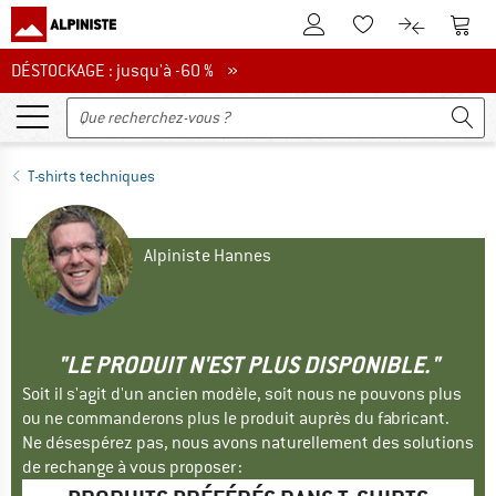
Vers le compte client
Vers 
Vers la liste d'env
Vers le com
DÉSTOCKAGE : jusqu'à -60 %
DÉSTOCKAGE : jusqu'à -60 % »
T-shirts techniques
Alpiniste Hannes
"LE PRODUIT N'EST PLUS DISPONIBLE."
Soit il s'agit d'un ancien modèle, soit nous ne pouvons plus
ou ne commanderons plus le produit auprès du fabricant.
Ne désespérez pas, nous avons naturellement des solutions
de rechange à vous proposer :