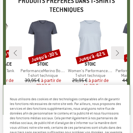
PRODUITS PRÉFÉRÉS DANS T-SHIRTS
TECHNIQUES
 -30 %
Jusqu'à -30 %
Jusqu'à -62 %
-47
Remise
Remise
Rem
 FACE
MARQUE
STOIC
MARQUE
STOIC
ken Tank
Article
PerformanceMerino BorgholmSt. T-Shirt
Article
Women's PerformanceMerino BorgholmSt. Tank
Article
PerformanceMerin
ct group
t
Product group
T-shirt technique
Product group
T-shirt technique
Produc
Maillo
artir de
ix
ix réduit
39,95 €
à partir de
Prix
Prix réduit
29,95 €
à partir de
Prix
Prix réduit
44,9
 €
27,97 €
11,38 €
+
1
Nous utilisons des cookies et des technologies comparables afin de garantir
,9
(
25
)
4,5
(
19
)
4,0
(
2
)
les fonctions nécessaires de notre site web. Par ailleurs, nous proposons des
services et des fonctions supplémentaires, nous analysons notre flux de
données afin de personnaliser le contenu et la publicité et nous fournissons
des fonctions médias sociaux. Cela permet également à nos partenaires de
médias sociaux, de publicité et d'analyse de s'informer sur la manière dont
2117 OF SWEDEN
-
Women's Alken S/S Top - T-
vous utilisez notre site web; certains de ces partenaires sont situés dans des
pays tiers sans garanties suffisantes pour protéger vos données, par exemple