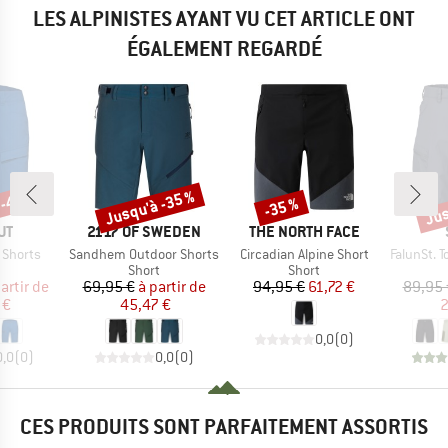
LES ALPINISTES AYANT VU CET ARTICLE ONT
ÉGALEMENT REGARDÉ
 -46 %
Jusqu'à -35 %
Jus
-35 %
Remise
Remise
Rem
UE
MARQUE
MARQUE
UT
2117 OF SWEDEN
THE NORTH FACE
Article
Article
Article
 Shorts
Sandhem Outdoor Shorts
Circadian Alpine Short
FalunSt. T
uct group
Product group
Product group
Short
Short
ix
ix réduit
Prix
Prix réduit
Prix
Prix réduit
artir de
69,95 €
à partir de
94,95 €
61,72 €
89,95 
 €
45,47 €
2
0,0
(
0
)
0,0
(
0
)
0,0
(
0
)
CES PRODUITS SONT PARFAITEMENT ASSORTIS