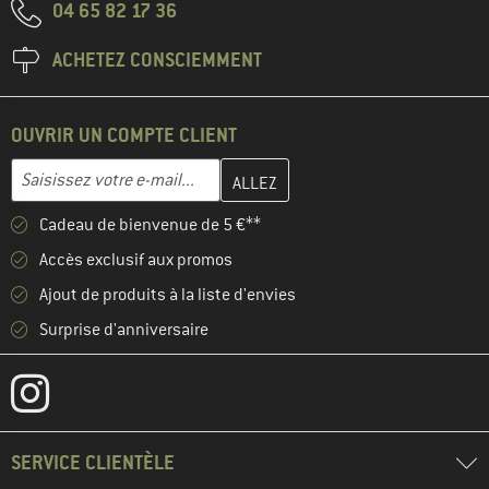
04 65 82 17 36
ACHETEZ CONSCIEMMENT
OUVRIR UN COMPTE CLIENT
Entrez votre adresse e-mail ici et créez votre compte client à la 
Adresse e-mail
Cadeau de bienvenue de 5 €**
Accès exclusif aux promos
Ajout de produits à la liste d'envies
Surprise d'anniversaire
SERVICE CLIENTÈLE