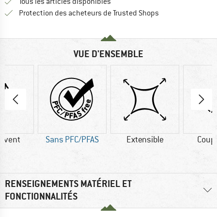
Tous les articles disponibles
Trouve toutes les i
Protection des acheteurs de Trusted Shops
VUE D'ENSEMBLE
-vent
Sans PFC/PFAS
Extensible
Coup
RENSEIGNEMENTS MATÉRIEL ET
FONCTIONNALITÉS