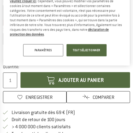
Couleur:
Navy
veuillez cliquer ici
. Cependant, vous pouvez modifier vos paramètres de
cookies à tout moment dans « Paramètres » et sélectionner certaines
catégories. Votre consentement est volontaire, n’est pas nécessaire pour
l’utilisation de ce site et peut être révoqué ou accordé pour la première fois à
tout moment dans « Paramètres des cookies », qui se trouve dans la partie
-35 %
-35 %
inférieure de notre site. Vous trouverez plus d'informations, également sur les
Sélectionner taille:
risques des transferts vers des pays tiers, dans notre
déclaration de
protection des données
.
S
M
L
XL
XXL
3XL
Guide des tailles
PARAMÈTRES
TOUT SÉLECTIONNER
Le lien s'ouvre dans une boîte d'inf
Délai de livraison: 3-5 jours ouvrables
Quantité:
AJOUTER AU PANIER
ENREGISTRER
COMPARER
Trouve les infos sur la livrais
Livraison gratuite dès 69 € (FR)
Trouve les informations de paiemen
Droit de retour de 100 jours
> 4 000 000 clients satisfaits