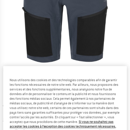
Photos détaillées
Nous utilisons des cookies et des technologies comparables afin de garantir
les fonctions nécessaires de notre site web. Par ailleurs, nous proposons des
services et des fonctions supplémentaires, nous analysons notre flux de
données afin de personnaliser le contenu et la publicité et nous fournissons
des fonctions médias sociaux. Cela permet également à nos partenaires de
médias sociaux, de publicité et d'analyse de s'informer sur la manière dont
Prix initial :
Prix:
89,95
€
vous utilisez notre site web; certains de ces partenaires sont situés dans des
58,47
€
TVA incl.
pays tiers sans garanties suffisantes pour protéger vos données, par exemple
contre l'accès par les autorités. En cliquant sur « Tout sélectionner », vous
Informations sur les frais de livraison. Ouvre une bo
hors Frais de livraison
acceptez que nous procédions de cette manière.
Si vous ne souhaitez pas
accepter les cookies à l’exception des cookies techniquement nécessaires,