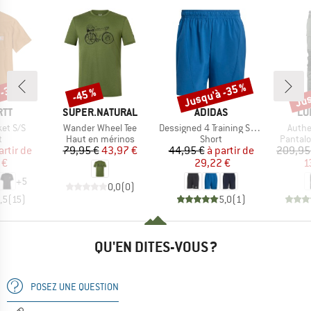
 -30 %
Jusqu'à -35 %
Jus
-45 %
Remise
Remise
Rem
E
MARQUE
MARQUE
MA
RTT
SUPER.NATURAL
ADIDAS
LU
Article
Article
Articl
et S/S
Wander Wheel Tee
Dessigned 4 Training Short
Authe
ct group
Product group
Product group
Product
t
Haut en mérinos
Short
Pantalo
ix
ix réduit
Prix
Prix réduit
Prix
Prix réduit
artir de
79,95 €
43,97 €
44,95 €
à partir de
209,95
 €
29,22 €
1
+
5
0,0
(
0
)
,5
(
15
)
5,0
(
1
)
QU'EN DITES-VOUS ?
POSEZ UNE QUESTION