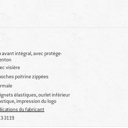
p avant intégral, avec protège-
enton
ec visière
poches poitrine zippées
rmale
ignets élastiques, ourlet inférieur
astique, impression du logo
dications du fabricant
3-3119