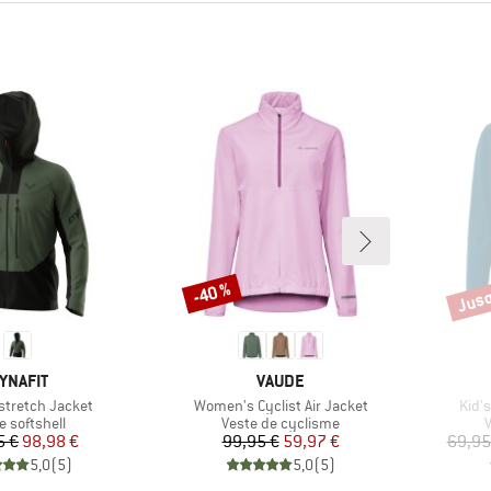
Jusq
-40 %
Remise
Remi
ARQUE
MARQUE
YNAFIT
VAUDE
Article
Artic
stretch Jacket
Women's Cyclist Air Jacket
Kid'
uct group
Product group
P
e softshell
Veste de cyclisme
Prix
Prix réduit
Prix
Prix réduit
5 €
98,98 €
99,95 €
59,97 €
69,95
5,0
(
5
)
5,0
(
5
)