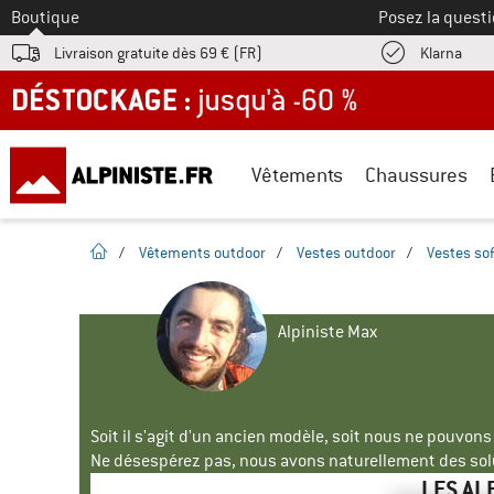
Vers le
Boutique
Posez la questi
Trouv
Livraison gratuite dès 69 € (FR)
Klarna
DÉSTOCKAGE : jusqu'à -60 %
Vêtements
Chaussures
Page d'accueil
/
Vêtements outdoor
/
Vestes outdoor
/
Vestes sof
Alpiniste Max
Soit il s'agit d'un ancien modèle, soit nous ne pouvon
Ne désespérez pas, nous avons naturellement des solu
LES AL