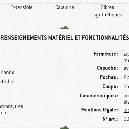
Extensible
Capuche
Fibres
synthétiques
RENSEIGNEMENTS MATÉRIEL ET FONCTIONNALITÉS
Fermeture :
zi
m
Capuche :
av
sthanne
Poches :
2 
oftshell
Coupe :
no
Caractéristiques :
po
él
ement, très
Mentions légale :
in
etch
N° art. :
00