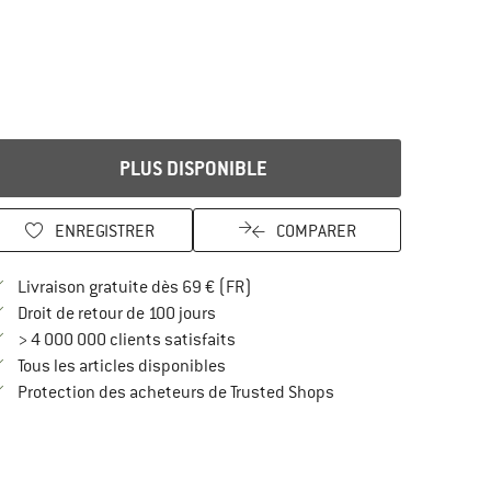
PLUS DISPONIBLE
ENREGISTRER
COMPARER
Trouve les infos sur la livraison 
Livraison gratuite dès 69 € (FR)
Trouve les informations de paiement i
Droit de retour de 100 jours
> 4 000 000 clients satisfaits
Tous les articles disponibles
Trouve toutes les infos
Protection des acheteurs de Trusted Shops