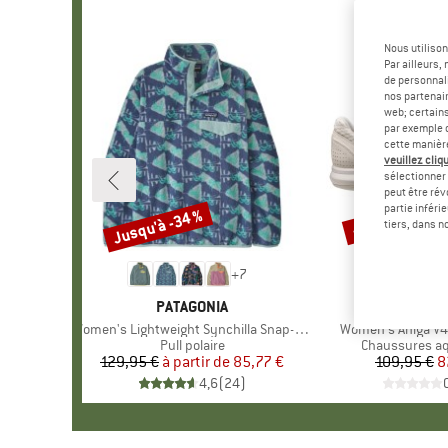
Nous utilison
Par ailleurs
de personnali
nos partenair
web; certain
par exemple c
cette manièr
veuillez cliqu
sélectionner 
peut être rév
partie inféri
Jusqu'à -34 %
-25 %
Remise
Remise
tiers, dans n
+
7
MARQUE
PATAGONIA
MARQUE
HELLY H
Article
Women's Lightweight Synchilla Snap-T Fleece Pullover
Article
Women's Ahiga V
Product group
Pull polaire
Product group
Chaussures a
129,95 €
à partir de
Prix
Prix réduit
85,77 €
109,95 €
Pr
Pr
8
4,6
(
24
)