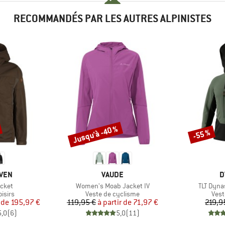
RECOMMANDÉS PAR LES AUTRES ALPINISTES
Jusqu'à -40 %
-55 %
Remise
Remise
MARQUE
M
ÄVEN
VAUDE
D
Article
Article
cket
Women's Moab Jacket IV
TLT Dyna
roup
Product group
Prod
oisirs
Veste de cyclisme
Vest
ix
ix réduit
Prix
Prix réduit
 de
195,97 €
119,95 €
à partir de
71,97 €
219,9
5,0
(
6
)
5,0
(
11
)