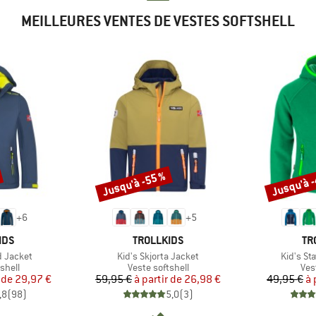
MEILLEURES VENTES DE VESTES SOFTSHELL
Jusqu'à -55 %
Jusqu'à 
Remise
Remise
+
6
+
5
E
MARQUE
MA
IDS
TROLLKIDS
TR
Article
Article
rd Jacket
Kid's Skjorta Jacket
Kid's St
roup
Product group
Pro
shell
Veste softshell
Ves
ix
ix réduit
Prix
Prix réduit
 de
29,97 €
59,95 €
à partir de
26,98 €
49,95 €
à 
,8
(
98
)
5,0
(
3
)