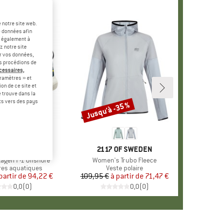
 notre site web.
e données afin
t également à
z notre site
er vos données,
us procédions de
écessaires,
ramètres » et
on de ce site et
 trouve dans la
rts vers des pays
-35 %
Jusqu'à -35 %
Remise
QUE
Y HANSEN
MARQUE
2117 OF SWEDEN
gen F-1 Offshore
Article
Women's Trubo Fleece
group
es aquatiques
Product group
Veste polaire
partir de
Prix
Prix réduit
94,22 €
109,95 €
à partir de
Prix
Prix réduit
71,47 €
0,0
(
0
)
0,0
(
0
)