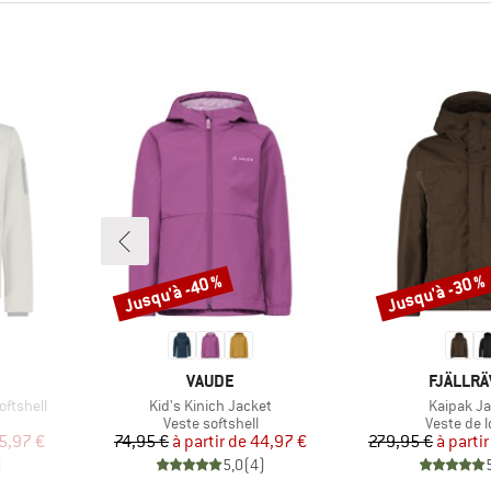
Jusqu'à -40 %
Jusqu'à -30 %
Remise
Remise
MARQUE
MARQUE
VAUDE
FJÄLLR
Article
Article
oftshell
Kid's Kinich Jacket
Kaipak Ja
Product group
Product g
Veste softshell
Veste de l
duit
Prix
Prix réduit
Pr
Pr
5,97 €
74,95 €
à partir de
44,97 €
279,95 €
à partir
)
5,0
(
4
)