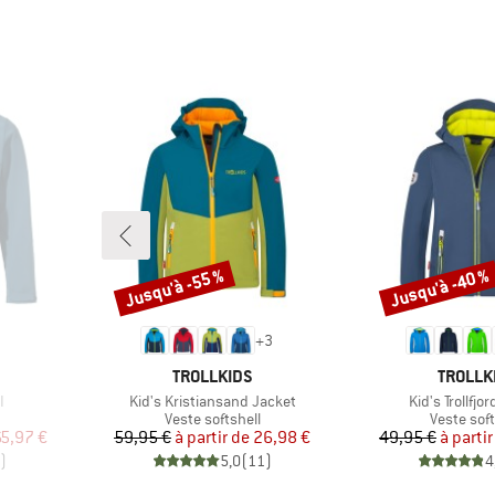
Jusqu'à -55 %
Jusqu'à -40 %
Remise
Remise
+
3
MARQUE
MARQU
TROLLKIDS
TROLLK
Article
Article
I
Kid's Kristiansand Jacket
Kid's Trollfjo
Product group
Product g
Veste softshell
Veste soft
duit
Prix
Prix réduit
Pr
Pr
65,97 €
59,95 €
à partir de
26,98 €
49,95 €
à partir
)
5,0
(
11
)
4