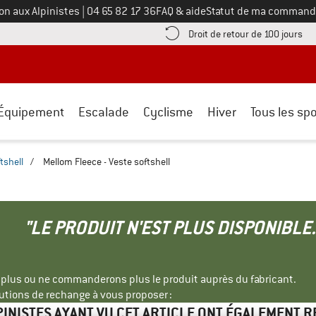
Appelez-nous au
on aux Alpinistes
|
04 65 82 17 36
FAQ & aide
Statut de ma command
e les informations de paiement ici ! Ouvre une boîte d'information
Tro
Droit de retour de 100 jours
Équipement
Escalade
Cyclisme
Hiver
Tous les spo
tshell
/
Mellom Fleece - Veste softshell
"LE PRODUIT N'EST PLUS DISPONIBLE.
s plus ou ne commanderons plus le produit auprès du fabricant.
tions de rechange à vous proposer :
PINISTES AYANT VU CET ARTICLE ONT ÉGALEMENT 