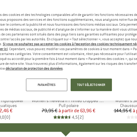
s des cookies et des technologies comparables afin de garantir les fonctions nécessaires de
, nous proposons des services et des fonctions supplémentaires, nous analysons notre flux d
ser le contenu et la publicité et nous fournissons des fonctions médias sociaux. Cela perme
es de médias sociaux, de publicité et d'analyse de s'informer sur la manière dont vous utilise
s de ces partenaires sont situés dans des pays tiers sans garanties suffisantes pour protég
ontre l'accès par les autorités. En cliquant sur « Tout sélectionner », vous acceptez que no
e.
Si vous ne souhaitez pas accepter les cookies à l’exception des cookies techniquement n
er ici
. Cependant, vous pouvez modifier vos paramètres de cookies à tout moment dans « Pa
certaines catégories. Votre consentement est volontaire, n’est pas nécessaire pour l’utilisati
oqué ou accordé pour la première fois à tout moment dans « Paramètres des cookies », qui se
eure de notre site. Vous trouverez plus d'informations, également sur les risques des transfe
Jusqu'à -20 %
Jusqu'à 
Remise
Remise
otre
déclaration de protection des données
.
+
2
PARAMÈTRES
TOUT SÉLECTIONNER
ANSEN
MARQUE
COLUMBIA
MAR
HELL
4 Hydropower
Article
Women's Helvetia II Printed Cropped Half Snap
Article
Women's Ska
quatiques
Product group
Pull polaire
Product 
Chaussur
ix
ix réduit
2,46 €
79,95 €
à partir de
Prix
Prix réduit
63,96 €
144,95 €
à 
0,0
(
0
)
4,5
(
2
)