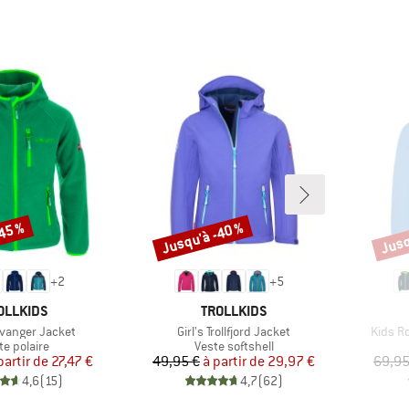
-45 %
Jusqu'à -40 %
Jusq
Remise
Remi
+
2
+
5
RQUE
MARQUE
OLLKIDS
TROLLKIDS
Article
Article
avanger Jacket
Girl's Trollfjord Jacket
Kids Ro
duct group
Product group
te polaire
Veste softshell
Prix
Prix réduit
Prix
Prix réduit
partir de
27,47 €
49,95 €
à partir de
29,97 €
69,95
4,6
(
15
)
4,7
(
62
)