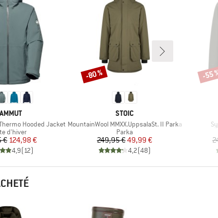
-80 %
-55 
Remise
Remi
ARQUE
MARQUE
AMMUT
STOIC
Article
Art
 Thermo Hooded Jacket
MountainWool MMXX.UppsalaSt. II Parka
Sy
duct group
Product group
te d'hiver
Parka
Prix
Prix réduit
Prix
Prix réduit
5 €
124,98 €
249,95 €
49,99 €
2
4,9
(
12
)
4,2
(
48
)
ACHETÉ