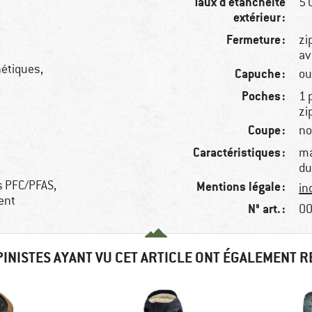
Taux d'étanchéité
5
extérieur :
Fermeture :
zi
av
hétiques,
Capuche :
ou
Poches :
1 
zi
Coupe :
no
Caractéristiques :
ma
du
ns PFC/PFAS,
Mentions légale :
in
ent
N° art. :
00
PINISTES AYANT VU CET ARTICLE ONT ÉGALEMENT 