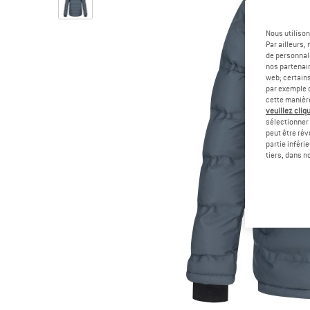
Nous utilison
Par ailleurs
de personnali
nos partenair
web; certain
par exemple c
cette manièr
veuillez cliqu
sélectionner 
peut être rév
partie inféri
tiers, dans n