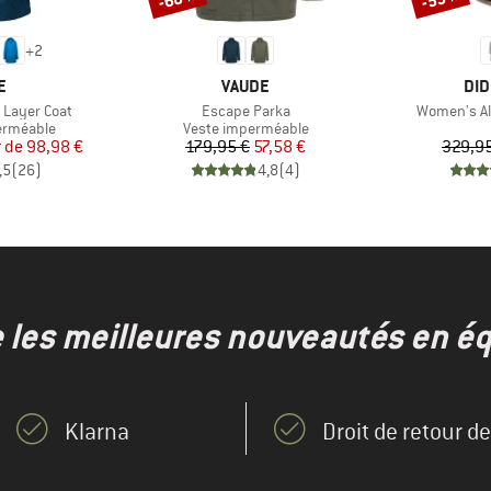
+
2
UE
MARQUE
MA
E
VAUDE
DID
Article
Article
 Layer Coat
Escape Parka
Women's Al
p
Product group
erméable
Veste imperméable
ix
ix réduit
Prix
Prix réduit
r de
98,98 €
179,95 €
57,58 €
329,95
,5
(
26
)
4,8
(
4
)
e les meilleures nouveautés en éq
Klarna
Droit de retour d