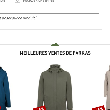
ION
PARTAGER UNE IMAGE
MEILLEURES VENTES DE PARKAS
-68 %
-55 %
Remise
Remise