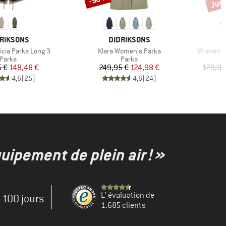
RQUE
MARQUE
RIKSONS
DIDRIKSONS
Article
Article
icia Parka Long 3
Klara Women's Parka
Women's 
Product group
Product group
P
Parka
Parka
V
Prix
Prix réduit
Prix
Prix réduit
 €
148,48 €
249,95 €
124,98 €
179,95
4,6
(
25
)
4,6
(
24
)
uipement de plein air ! »
L' évaluation de
e 100 jours
1.685 clients