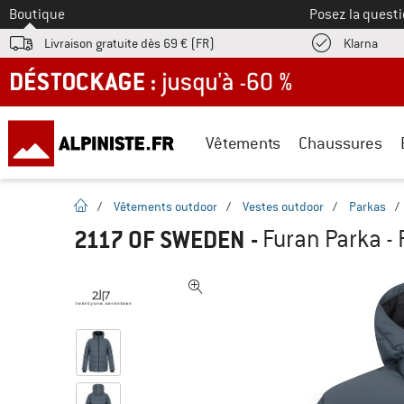
Vers le
Boutique
Posez la questi
Trouv
Livraison gratuite dès 69 € (FR)
Klarna
DÉSTOCKAGE : jusqu'à -60 %
Vêtements
Chaussures
Page d'accueil
/
Vêtements outdoor
/
Vestes outdoor
/
Parkas
/
2117 OF SWEDEN
-
Furan Parka - 