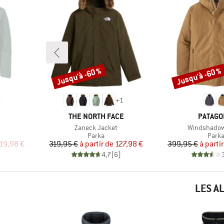
Jusqu'à -60 %
Jusqu'à -60 %
Remise
Remise
+
1
MARQUE
MARQU
THE NORTH FACE
PATAGO
Article
Article
Zaneck Jacket
Windshadow
roup
Product group
Produ
Parka
Park
duit
Prix
Prix réduit
Pr
Pr
19,98 €
319,95 €
à partir de
127,98 €
399,95 €
à parti
)
4,7
(
6
)
LES A