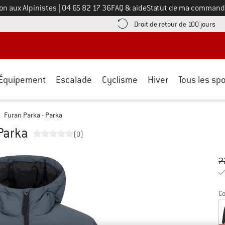
Appelez-nous au
on aux Alpinistes
|
04 65 82 17 36
FAQ & aide
Statut de ma command
e les informations de paiement ici ! Ouvre une boîte d'information
Tro
Droit de retour de 100 jours
Équipement
Escalade
Cyclisme
Hiver
Tous les spo
Furan Parka - Parka
Parka
(0)
Pr
Pr
2
Co