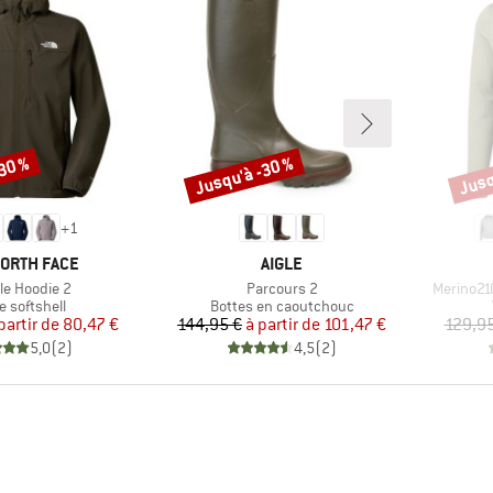
-30 %
Jusqu'à -30 %
Jusq
Remise
Remi
+
1
UE
MARQUE
NORTH FACE
AIGLE
e
Article
Article
e Hoodie 2
Parcours 2
Merino21
uct group
Product group
e softshell
Bottes en caoutchouc
Prix
Prix réduit
Prix
Prix réduit
partir de
80,47 €
144,95 €
à partir de
101,47 €
129,95
5,0
(
2
)
4,5
(
2
)