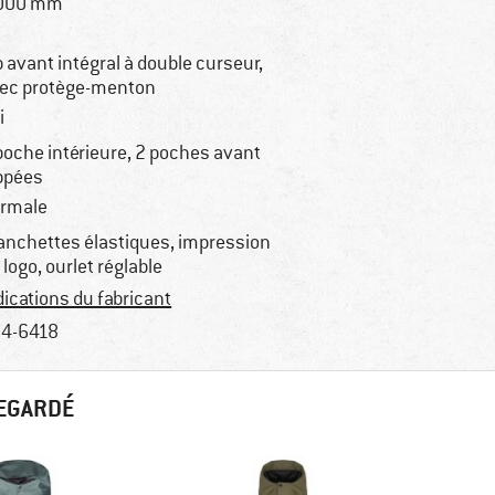
 000 mm
p avant intégral à double curseur,
ec protège-menton
i
poche intérieure, 2 poches avant
ppées
rmale
nchettes élastiques, impression
 logo, ourlet réglable
dications du fabricant
4-6418
REGARDÉ