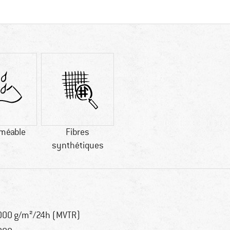
méable
Fibres
synthétiques
000 g/m²/24h (MVTR)