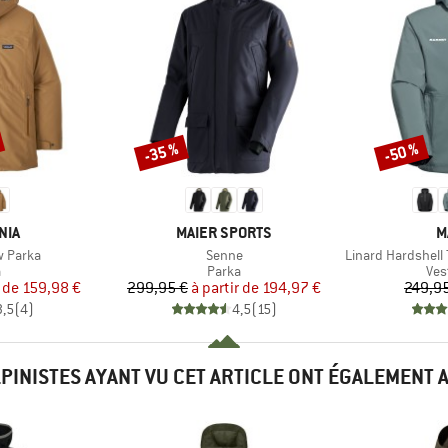
-35 %
-50 %
Remise
Remise
E
MARQUE
M
NIA
MAIER SPORTS
M
Article
Article
 Parka
Senne
Linard Hardshell
ct group
Product group
Pro
a
Parka
Ves
ix
ix réduit
Prix
Prix réduit
r de
159,98 €
299,95 €
à partir de
194,97 €
249,9
3,5
(
4
)
4,5
(
15
)
LPINISTES AYANT VU CET ARTICLE ONT ÉGALEMENT 