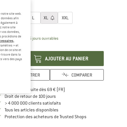
-60 %
-60 %
lectionner taille:
 notre site web.
S
M
L
XL
XXL
e données afin
t également à
uide des tailles
z notre site
er vos données,
us procédions de
Le lien s'ouvre dans une boîte d'inform
lai de livraison: 3-5 jours ouvrables
écessaires,
ramètres » et
antité:
on de ce site et
 trouve dans la
AJOUTER AU PANIER
rts vers des pays
ENREGISTRER
COMPARER
Trouve les infos sur la livraison 
Livraison gratuite dès 69 € (FR)
Trouve les informations de paiement i
Droit de retour de 100 jours
> 4 000 000 clients satisfaits
Tous les articles disponibles
Trouve toutes les infos
Protection des acheteurs de Trusted Shops