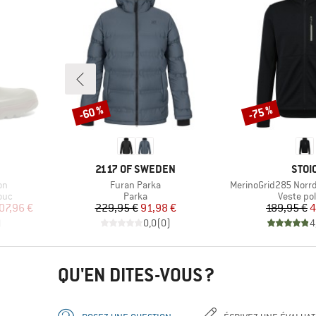
-60 %
-75 %
Remise
Remise
MARQUE
MAR
2117 OF SWEDEN
STOI
Article
Article
on
Furan Parka
MerinoGrid285 Norrd
Product group
Product 
ouc
Parka
Veste pol
duit
Prix
Prix réduit
Pr
Pr
07,96 €
229,95 €
91,98 €
189,95 €
4
)
0,0
(
0
)
4
QU'EN DITES-VOUS ?