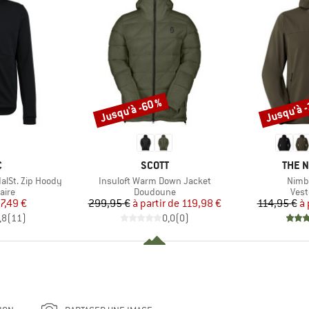
Jusqu'à -60 %
Jusqu'à 
Remise
Remise
QUE
MARQUE
MARQ
C
SCOTT
THE 
Article
Articl
alSt. Zip Hoody
Insuloft Warm Down Jacket
Nimbl
group
Product group
Prod
aire
Doudoune
Vest
ix
ix réduit
Prix
Prix réduit
7,49 €
299,95 €
à partir de
119,98 €
114,95 €
à 
,8
(
11
)
0,0
(
0
)