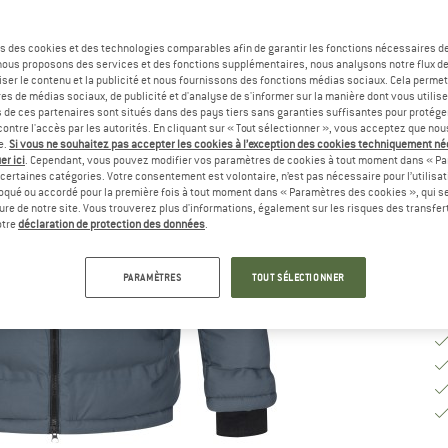
Sé
s des cookies et des technologies comparables afin de garantir les fonctions nécessaires de
, nous proposons des services et des fonctions supplémentaires, nous analysons notre flux d
ser le contenu et la publicité et nous fournissons des fonctions médias sociaux. Cela perme
G
es de médias sociaux, de publicité et d'analyse de s'informer sur la manière dont vous utilise
s de ces partenaires sont situés dans des pays tiers sans garanties suffisantes pour protég
ontre l'accès par les autorités. En cliquant sur « Tout sélectionner », vous acceptez que no
Dé
e.
Si vous ne souhaitez pas accepter les cookies à l’exception des cookies techniquement n
er ici
. Cependant, vous pouvez modifier vos paramètres de cookies à tout moment dans « Pa
Qu
certaines catégories. Votre consentement est volontaire, n’est pas nécessaire pour l’utilisati
oqué ou accordé pour la première fois à tout moment dans « Paramètres des cookies », qui se
eure de notre site. Vous trouverez plus d'informations, également sur les risques des transfe
otre
déclaration de protection des données
.
PARAMÈTRES
TOUT SÉLECTIONNER