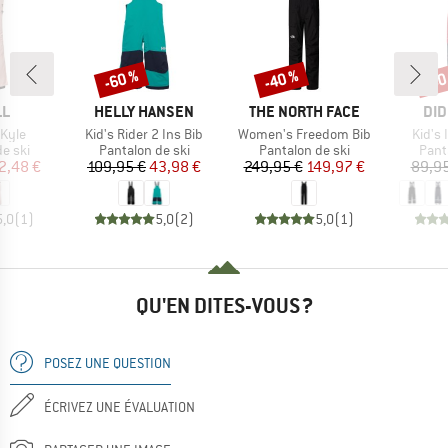
-60 %
-40 %
-60
Remise
Remise
Rem
UE
MARQUE
MARQUE
MA
LL
HELLY HANSEN
THE NORTH FACE
DID
Article
Article
Article
Kyle
Kid's Rider 2 Ins Bib
Women's Freedom Bib
Kid's 
roup
Product group
Product group
Prod
e ski
Pantalon de ski
Pantalon de ski
Pant
ix
ix réduit
Prix
Prix réduit
Prix
Prix réduit
2,48 €
109,95 €
43,98 €
249,95 €
149,97 €
89,95
5,0
(
1
)
5,0
(
2
)
5,0
(
1
)
QU'EN DITES-VOUS ?
POSEZ UNE QUESTION
ÉCRIVEZ UNE ÉVALUATION