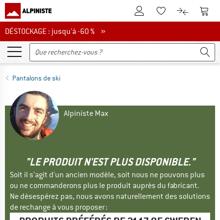
Vers le compte client
Vers 
Vers la liste d'env
Vers le com
DÉSTOCKAGE : jusqu'à -60 %
DÉSTOCKAGE : jusqu'à -60 % »
Pantalons de ski
Alpiniste Max
"LE PRODUIT N'EST PLUS DISPONIBLE."
Soit il s'agit d'un ancien modèle, soit nous ne pouvons plus
ou ne commanderons plus le produit auprès du fabricant.
Ne désespérez pas, nous avons naturellement des solutions
de rechange à vous proposer :