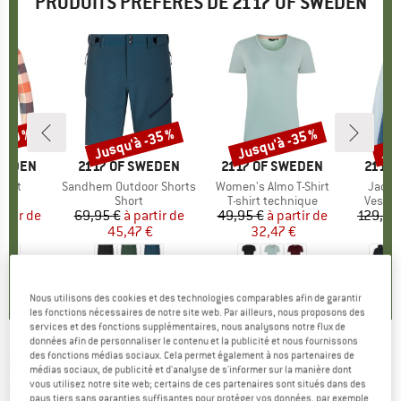
PRODUITS PRÉFÉRÉS DE 2117 OF SWEDEN
 -40 %
Jusqu'à -35 %
Jusqu'à -35 %
Jus
Remise
Remise
Rem
SWEDEN
MARQUE
2117 OF SWEDEN
MARQUE
2117 OF SWEDEN
MARQ
2117 
Shirt
Article
Sandhem Outdoor Shorts
Article
Women's Almo T-Shirt
Article
Jacks
t group
se
Product group
Short
Product group
T-shirt technique
Produc
Veste 
artir de
ix
ix réduit
69,95 €
à partir de
Prix
Prix réduit
49,95 €
à partir de
Prix
Prix réduit
129,95
 €
45,47 €
32,47 €
7
0,0
(
0
)
0,0
(
0
)
0,0
(
0
)
Nous utilisons des cookies et des technologies comparables afin de garantir
les fonctions nécessaires de notre site web. Par ailleurs, nous proposons des
services et des fonctions supplémentaires, nous analysons notre flux de
données afin de personnaliser le contenu et la publicité et nous fournissons
des fonctions médias sociaux. Cela permet également à nos partenaires de
2117 OF SWEDEN
-
Edum Pant - Pantalon de
médias sociaux, de publicité et d'analyse de s'informer sur la manière dont
vous utilisez notre site web; certains de ces partenaires sont situés dans des
ski
pays tiers sans garanties suffisantes pour protéger vos données, par exemple