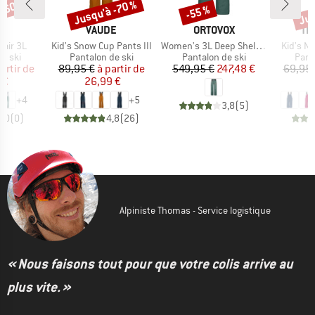
 -60 %
Jusqu'à -70 %
Jus
-55 %
Remise
Remise
Rem
UE
MARQUE
MARQUE
MA
T
VAUDE
ORTOVOX
TR
Article
Article
Article
rair 3L
Kid's Snow Cup Pants III
Women's 3L Deep Shell Pants
Kid's N
roup
Product group
Product group
Prod
e ski
Pantalon de ski
Pantalon de ski
Pant
ix
ix réduit
Prix
Prix réduit
Prix
Prix réduit
artir de
89,95 €
à partir de
549,95 €
247,48 €
69,95 
 €
26,99 €
2
+
4
+
5
3,8
(
5
)
0,0
(
0
)
4,8
(
26
)
Alpiniste Thomas - Service logistique
« Nous faisons tout pour que votre colis arrive au
plus vite. »