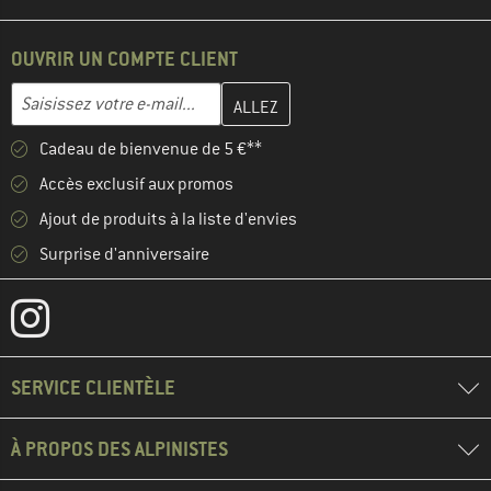
OUVRIR UN COMPTE CLIENT
Entrez votre adresse e-mail ici et créez votre compte client à la 
Adresse e-mail
Cadeau de bienvenue de 5 €**
Accès exclusif aux promos
Ajout de produits à la liste d'envies
Surprise d'anniversaire
SERVICE CLIENTÈLE
À PROPOS DES ALPINISTES