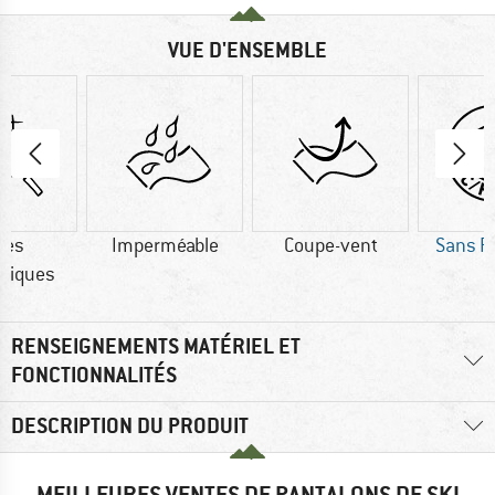
VUE D'ENSEMBLE
res
Imperméable
Coupe-vent
Sans P
tiques
RENSEIGNEMENTS MATÉRIEL ET
FONCTIONNALITÉS
DESCRIPTION DU PRODUIT
MEILLEURES VENTES DE PANTALONS DE SKI