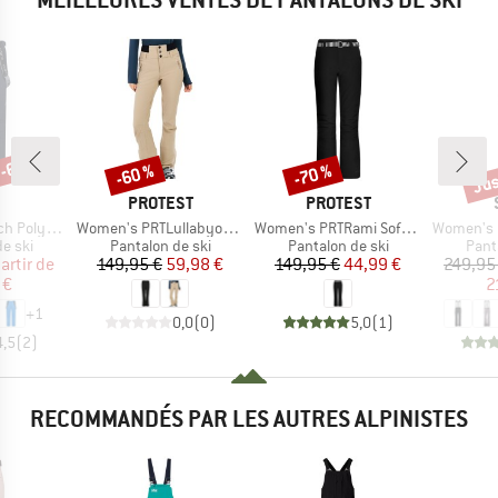
 -60 %
Jus
-60 %
-70 %
Remise
Remise
Rem
QUE
MARQUE
MARQUE
PROTEST
PROTEST
Article
Article
Article
Polyester
Women's PRTLullabyos Snowpants
Women's PRTRami Softshell Snowpants
Women's Pan
roup
Product group
Product group
Prod
e ski
Pantalon de ski
Pantalon de ski
Pant
ix
ix réduit
Prix
Prix réduit
Prix
Prix réduit
artir de
149,95 €
59,98 €
149,95 €
44,99 €
249,95
 €
2
+
1
0,0
(
0
)
5,0
(
1
)
4,5
(
2
)
RECOMMANDÉS PAR LES AUTRES ALPINISTES